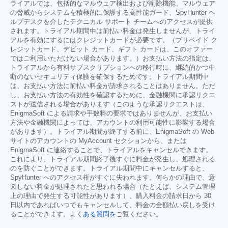
ライアルでは、包括的なマルウェア検出および削除機能、マルウェア
の脅威からシステムを積極的に保護する高性能ガード、SpyHunter ヘ
ルプデスクを介したテクニカル サポート チームへのアクセスが提供
されます。トライアル期間中は前払い料金は発生しませんが、トライ
アルを有効にするにはクレジットカードが必要です。（プリペイド ク
レジットカード、デビット カード、ギフト カードは、このオファー
ではご利用いただけない場合があります。）お支払い方法の指定は、
トライアルから有料サブスクリプションへの移行時に、継続的かつ中
断のないセキュリティ保護を確保するためです。トライアル期間中
は、お支払い方法に前払い料金が請求されることはありません。ただ
し、お支払い方法の有効性を確認するために、金融機関に承認リクエ
ストが送信される場合があります（このような承認リクエストは、
EnigmaSoft による請求や手数料の要求ではありませんが、お支払い
方法や金融機関によっては、アカウントの利用可能性に影響する場合
があります）。トライアル期間が終了する前に、EnigmaSoft の Web
サイトのアカウントの MyAccount セクションから、または
EnigmaSoft に連絡することで、トライアルをキャンセルできます。
これにより、トライアル期間終了後すぐに料金が発生し、処理される
のを防ぐことができます。トライアル期間中にキャンセルすると、
SpyHunter へのアクセス権がすぐに失われます。何らかの理由で、意
図しない料金が処理されたと思われる場合（たとえば、システム管理
上の理由で発生する可能性があります）、購入料金の請求日から 30
日以内であればいつでもキャンセルして、料金の全額払い戻しを受け
ることができます。よく
ある質問を
ご覧ください。