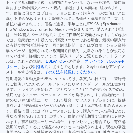
トライアル期間終了後、期限内にキャンセルしなかった場合、提供資
料および登録/購入ページの規約（参照により本契約に組み込まれま
す。価格は国またはプロモーションによって購入ページの詳細ごとに
異なる場合があります）に記載されている価格と購読期間で、直ちに
前払い請求されます。価格は通常、半年ごとに
$79.98
（SpyHunter
Pro Windows/SpyHunter for Mac）から始まります。購入された購読
は、登録/購入ページの規約に従って
自動的に更新され
ます。この規約
では、継続的かつ中断のない購読ユーザーである場合、最初の購入時
に有効な標準購読料金で、同じ購読期間、またはプロモーション資料/
購入ページに記載されている期間で自動的に更新されることが規定さ
れています。詳細については、購入ページをご覧ください。トライア
ルは、これらの規約、
EULA/TOS
への同意、
プライバシー/Cookieポ
リシー
、および
割引規約
に従うものとします。SpyHunterをアンイン
ストールする場合は、
その方法を確認してください
。
定期購読の自動更新の支払いについては、各支払い日の前に、登録時
にご提供いただいたメールアドレスにリマインダーメールが送信され
ます。トライアル開始時に、アカウントごとに1台のデバイスでのみ
使用できるアクティベーションコードが発行されます。継続的かつ中
断のない定期購読ユーザーである場合、サブスクリプションは、提供
資料および登録/購入ページの規約（参照により本契約に組み込まれま
す。価格は国またはプロモーションによって購入ページの詳細ごとに
異なる場合があります）に従って、価格と購読期間で自動的に更新さ
れます。有料購読ユーザーの場合、キャンセルした場合でも、有料購
読期間が終了するまで製品へのアクセスは継続されます。現在の購読
期間の払い戻しを希望する場合は、直近の購入から30日以内にキャン