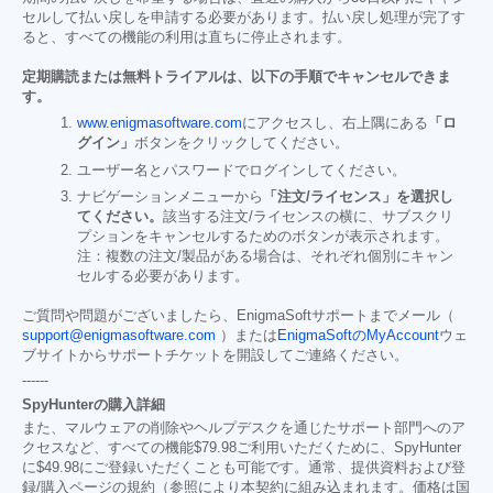
セルして払い戻しを申請する必要があります。払い戻し処理が完了す
ると、すべての機能の利用は直ちに停止されます。
定期購読または無料トライアルは、以下の手順でキャンセルできま
す。
www.enigmasoftware.com
にアクセスし、右上隅にある
「ロ
グイン」
ボタンをクリックしてください。
ユーザー名とパスワードでログインしてください。
ナビゲーションメニューから
「注文/ライセンス」を選択し
てください。
該当する注文/ライセンスの横に、サブスクリ
プションをキャンセルするためのボタンが表示されます。
注：複数の注文/製品がある場合は、それぞれ個別にキャン
セルする必要があります。
ご質問や問題がございましたら、EnigmaSoftサポートまでメール（
support@enigmasoftware.com
）または
EnigmaSoftのMyAccount
ウェ
ブサイトからサポートチケットを開設してご連絡ください。
------
SpyHunterの購入詳細
また、マルウェアの削除やヘルプデスクを通じたサポート部門へのア
クセスなど、すべての機能
$79.98
ご利用いただくために、SpyHunter
に
$49.98
にご登録いただくことも可能です。通常、提供資料および登
録/購入ページの規約（参照により本契約に組み込まれます。価格は国