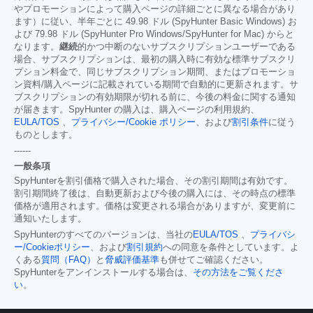
やプロモーションによって購入ページの詳細ごとに異なる場合があり
ます）に従い、半年ごとに 49.98 ドル (SpyHunter Basic Windows) お
よび 79.98 ドル (SpyHunter Pro Windows/SpyHunter for Mac) からと
なります。
継続
的かつ中断のないサブスクリプションユーザーである
場合、サブスクリプションは、最初の購入時に有効な標準サブスクリ
プション料金で、同じサブスクリプション期間、またはプロモーショ
ン資料/購入ページに記載されている期間で自動的に更新されます。サ
ブスクリプションの有効期限が切れる前に、今後の料金に関する通知
が届きます。SpyHunter の購入は、購入ページの利用規約、
EULA/TOS
、
プライバシー/Cookie ポリシー
、および
割引条件
に従う
ものとします。
------
一般条項
SpyHunterを割引価格で購入された場合、その割引期間は有効です。
割引期間終了後は、自動更新および今後の購入には、その時点の標準
価格が適用されます。価格は変更される場合がありますが、変更前に
通知いたします。
SpyHunterのすべてのバージョンは、当社の
EULA/TOS
、
プライバシ
ー/Cookieポリシー
、および
割引規約
への同意を条件としています。よ
くある
質問（FAQ）
と
脅威評価基準
も併せてご確認ください。
SpyHunterをアンインストールする場合は、
その方法をご覧くださ
い
。