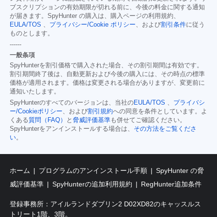
ブスクリプションの有効期限が切れる前に、今後の料金に関する通知
が届きます。SpyHunter の購入は、購入ページの利用規約、
EULA/TOS
、
プライバシー/Cookie ポリシー
、および
割引条件
に従う
ものとします。
------
一般条項
SpyHunterを割引価格で購入された場合、その割引期間は有効です。
割引期間終了後は、自動更新および今後の購入には、その時点の標準
価格が適用されます。価格は変更される場合がありますが、変更前に
通知いたします。
SpyHunterのすべてのバージョンは、当社の
EULA/TOS
、
プライバシ
ー/Cookieポリシー
、および
割引規約
への同意を条件としています。よ
くある
質問（FAQ）
と
脅威評価基準
も併せてご確認ください。
SpyHunterをアンインストールする場合は、
その方法をご覧くださ
い
。
ホーム
プログラムのアンインストール手順
SpyHunter の脅
威評価基準
SpyHunterの追加利用規約
RegHunter追加条件
登録事務所：アイルランドダブリン2 D02XD82のキャッスルス
トリート1階、3階。