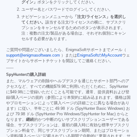
グイン」
ボタンをクリックしてください。
ユーザー名とパスワードでログインしてください。
ナビゲーションメニューから
「注文/ライセンス」を選択し
てください。
該当する注文/ライセンスの横に、サブスクリ
プションをキャンセルするためのボタンが表示されます。
注：複数の注文/製品がある場合は、それぞれ個別にキャン
セルする必要があります。
ご質問や問題がございましたら、EnigmaSoftサポートまでメール（
support@enigmasoftware.com
）または
EnigmaSoftのMyAccount
ウェ
ブサイトからサポートチケットを開設してご連絡ください。
------
SpyHunterの購入詳細
また、マルウェアの削除やヘルプデスクを通じたサポート部門へのア
クセスなど、すべての機能
$79.98
ご利用いただくために、SpyHunter
に
$49.98
にご登録いただくことも可能です。通常、提供資料および登
録/購入ページの規約（参照により本契約に組み込まれます。価格は国
やプロモーションによって購入ページの詳細ごとに異なる場合があり
ます）に従い、半年ごとに 49.98 ドル (SpyHunter Basic Windows) お
よび 79.98 ドル (SpyHunter Pro Windows/SpyHunter for Mac) からと
なります。
継続
的かつ中断のないサブスクリプションユーザーである
場合、サブスクリプションは、最初の購入時に有効な標準サブスクリ
プション料金で、同じサブスクリプション期間、またはプロモーショ
ン資料/購入ページに記載されている期間で自動的に更新されます。サ