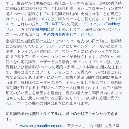
では、継続的かつ中断のない購読ユーザーである場合、最初の購入時
に有効な標準購読料金で、同じ購読期間、またはプロモーション資料/
購入ページに記載されている期間で自動的に更新されることが規定さ
れています。詳細については、購入ページをご覧ください。トライア
ルは、これらの規約、
EULA/TOS
への同意、
プライバシー/Cookieポ
リシー
、および
割引規約
に従うものとします。SpyHunterをアンイン
ストールする場合は、
その方法を確認してください
。
定期購読の自動更新の支払いについては、各支払い日の前に、登録時
にご提供いただいたメールアドレスにリマインダーメールが送信され
ます。トライアル開始時に、アカウントごとに1台のデバイスでのみ
使用できるアクティベーションコードが発行されます。継続的かつ中
断のない定期購読ユーザーである場合、サブスクリプションは、提供
資料および登録/購入ページの規約（参照により本契約に組み込まれま
す。価格は国またはプロモーションによって購入ページの詳細ごとに
異なる場合があります）に従って、価格と購読期間で自動的に更新さ
れます。有料購読ユーザーの場合、キャンセルした場合でも、有料購
読期間が終了するまで製品へのアクセスは継続されます。現在の購読
期間の払い戻しを希望する場合は、直近の購入から30日以内にキャン
セルして払い戻しを申請する必要があります。払い戻し処理が完了す
ると、すべての機能の利用は直ちに停止されます。
定期購読または無料トライアルは、以下の手順でキャンセルできま
す。
www.enigmasoftware.com
にアクセスし、右上隅にある
「ロ