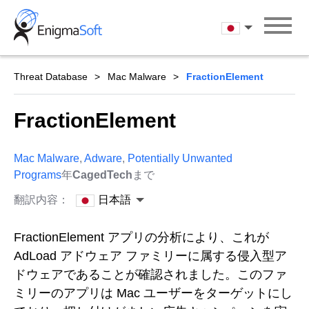
Skip
to
日本語
content
Threat Database
Mac Malware
FractionElement
FractionElement
Mac Malware
,
Adware
,
Potentially Unwanted
Programs
年
CagedTech
まで
翻訳内容：
日本語
FractionElement アプリの分析により、これが
AdLoad アドウェア ファミリーに属する侵入型ア
ドウェアであることが確認されました。このファ
ミリーのアプリは Mac ユーザーをターゲットにし