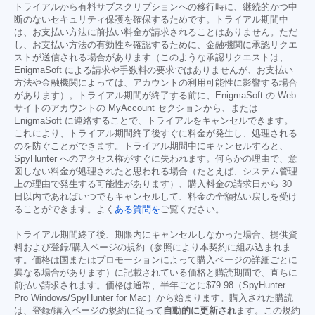
トライアルから有料サブスクリプションへの移行時に、継続的かつ中
断のないセキュリティ保護を確保するためです。トライアル期間中
は、お支払い方法に前払い料金が請求されることはありません。ただ
し、お支払い方法の有効性を確認するために、金融機関に承認リクエ
ストが送信される場合があります（このような承認リクエストは、
EnigmaSoft による請求や手数料の要求ではありませんが、お支払い
方法や金融機関によっては、アカウントの利用可能性に影響する場合
があります）。トライアル期間が終了する前に、EnigmaSoft の Web
サイトのアカウントの MyAccount セクションから、または
EnigmaSoft に連絡することで、トライアルをキャンセルできます。
これにより、トライアル期間終了後すぐに料金が発生し、処理される
のを防ぐことができます。トライアル期間中にキャンセルすると、
SpyHunter へのアクセス権がすぐに失われます。何らかの理由で、意
図しない料金が処理されたと思われる場合（たとえば、システム管理
上の理由で発生する可能性があります）、購入料金の請求日から 30
日以内であればいつでもキャンセルして、料金の全額払い戻しを受け
ることができます。よく
ある質問を
ご覧ください。
トライアル期間終了後、期限内にキャンセルしなかった場合、提供資
料および登録/購入ページの規約（参照により本契約に組み込まれま
す。価格は国またはプロモーションによって購入ページの詳細ごとに
異なる場合があります）に記載されている価格と購読期間で、直ちに
前払い請求されます。価格は通常、半年ごとに
$79.98
（SpyHunter
Pro Windows/SpyHunter for Mac）から始まります。購入された購読
は、登録/購入ページの規約に従って
自動的に更新され
ます。この規約