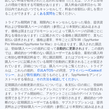
図しない料金が処理されたと思われる場合（たとえば、システム管理
上の理由で発生する可能性があります）、購入料金の請求日から 30
日以内であればいつでもキャンセルして、料金の全額払い戻しを受け
ることができます。よく
ある質問を
ご覧ください。
トライアル期間終了後、期限内にキャンセルしなかった場合、提供資
料および登録/購入ページの規約（参照により本契約に組み込まれま
す。価格は国またはプロモーションによって購入ページの詳細ごとに
異なる場合があります）に記載されている価格と購読期間で、直ちに
前払い請求されます。価格は通常、半年ごとに
$79.98
（SpyHunter
Pro Windows/SpyHunter for Mac）から始まります。購入された購読
は、登録/購入ページの規約に従って
自動的に更新され
ます。この規約
では、継続的かつ中断のない購読ユーザーである場合、最初の購入時
に有効な標準購読料金で、同じ購読期間、またはプロモーション資料/
購入ページに記載されている期間で自動的に更新されることが規定さ
れています。詳細については、購入ページをご覧ください。トライア
ルは、これらの規約、
EULA/TOS
への同意、
プライバシー/Cookieポ
リシー
、および
割引規約
に従うものとします。SpyHunterをアンイン
ストールする場合は、
その方法を確認してください
。
定期購読の自動更新の支払いについては、各支払い日の前に、登録時
にご提供いただいたメールアドレスにリマインダーメールが送信され
ます。トライアル開始時に、アカウントごとに1台のデバイスでのみ
使用できるアクティベーションコードが発行されます。継続的かつ中
断のない定期購読ユーザーである場合、サブスクリプションは、提供
資料および登録/購入ページの規約（参照により本契約に組み込まれま