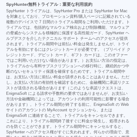
SpyHunter無料トライアル：重要な利用規約
SpyHunter トライアルは、SpyHunter Pro または SpyHunter for Mac
を対象としており、プロモーション資料/購入ページに記載されている
複数のデバイスで 7 日間のトライアル期間をご利用いただけます。ト
ライアルでは、包括的なマルウェア検出および削除機能、マルウェア
の脅威からシステムを積極的に保護する高性能ガード、SpyHunter ヘ
ルプデスクを介したテクニカル サポート チームへのアクセスが提供
されます。トライアル期間中は前払い料金は発生しませんが、トライ
アルを有効にするにはクレジットカードが必要です。（プリペイド ク
レジットカード、デビット カード、ギフト カードは、このオファー
ではご利用いただけない場合があります。）お支払い方法の指定は、
トライアルから有料サブスクリプションへの移行時に、継続的かつ中
断のないセキュリティ保護を確保するためです。トライアル期間中
は、お支払い方法に前払い料金が請求されることはありません。ただ
し、お支払い方法の有効性を確認するために、金融機関に承認リクエ
ストが送信される場合があります（このような承認リクエストは、
EnigmaSoft による請求や手数料の要求ではありませんが、お支払い
方法や金融機関によっては、アカウントの利用可能性に影響する場合
があります）。トライアル期間が終了する前に、EnigmaSoft の Web
サイトのアカウントの MyAccount セクションから、または
EnigmaSoft に連絡することで、トライアルをキャンセルできます。
これにより、トライアル期間終了後すぐに料金が発生し、処理される
のを防ぐことができます。トライアル期間中にキャンセルすると、
SpyHunter へのアクセス権がすぐに失われます。何らかの理由で、意