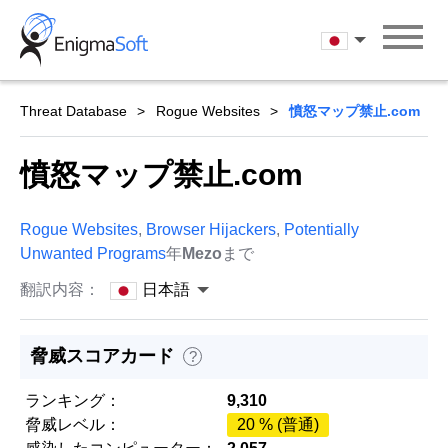
Skip
to
日本語
content
Threat Database
Rogue Websites
憤怒マップ禁止.com
憤怒マップ禁止.com
Rogue Websites
,
Browser Hijackers
,
Potentially
Unwanted Programs
年
Mezo
まで
翻訳内容：
日本語
脅威スコアカード
?
ランキング：
9,310
脅威レベル：
20 % (普通)