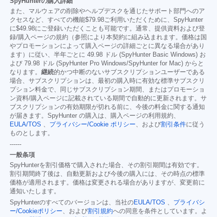
SpyHunterの購入詳細
また、マルウェアの削除やヘルプデスクを通じたサポート部門へのア
クセスなど、すべての機能
$79.98
ご利用いただくために、SpyHunter
に
$49.98
にご登録いただくことも可能です。通常、提供資料および登
録/購入ページの規約（参照により本契約に組み込まれます。価格は国
やプロモーションによって購入ページの詳細ごとに異なる場合があり
ます）に従い、半年ごとに 49.98 ドル (SpyHunter Basic Windows) お
よび 79.98 ドル (SpyHunter Pro Windows/SpyHunter for Mac) からと
なります。
継続
的かつ中断のないサブスクリプションユーザーである
場合、サブスクリプションは、最初の購入時に有効な標準サブスクリ
プション料金で、同じサブスクリプション期間、またはプロモーショ
ン資料/購入ページに記載されている期間で自動的に更新されます。サ
ブスクリプションの有効期限が切れる前に、今後の料金に関する通知
が届きます。SpyHunter の購入は、購入ページの利用規約、
EULA/TOS
、
プライバシー/Cookie ポリシー
、および
割引条件
に従う
ものとします。
------
一般条項
SpyHunterを割引価格で購入された場合、その割引期間は有効です。
割引期間終了後は、自動更新および今後の購入には、その時点の標準
価格が適用されます。価格は変更される場合がありますが、変更前に
通知いたします。
SpyHunterのすべてのバージョンは、当社の
EULA/TOS
、
プライバシ
ー/Cookieポリシー
、および
割引規約
への同意を条件としています。よ