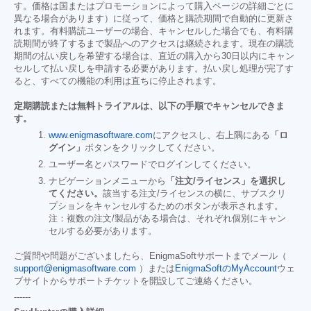
す。価格は国またはプロモーションによって購入ページの詳細ごとに
異なる場合があります）に従って、価格と購読期間で自動的に更新さ
れます。有料購読ユーザーの場合、キャンセルした場合でも、有料購
読期間が終了するまで製品へのアクセスは継続されます。現在の購読
期間の払い戻しを希望する場合は、直近の購入から30日以内にキャン
セルして払い戻しを申請する必要があります。払い戻し処理が完了す
ると、すべての機能の利用は直ちに停止されます。
定期購読または無料トライアルは、以下の手順でキャンセルできま
す。
www.enigmasoftware.com
にアクセスし、右上隅にある
「ロ
グイン」
ボタンをクリックしてください。
ユーザー名とパスワードでログインしてください。
ナビゲーションメニューから
「注文/ライセンス」を選択し
てください。
該当する注文/ライセンスの横に、サブスクリ
プションをキャンセルするためのボタンが表示されます。
注：複数の注文/製品がある場合は、それぞれ個別にキャン
セルする必要があります。
ご質問や問題がございましたら、EnigmaSoftサポートまでメール（
support@enigmasoftware.com
）または
EnigmaSoftのMyAccount
ウェ
ブサイトからサポートチケットを開設してご連絡ください。
------