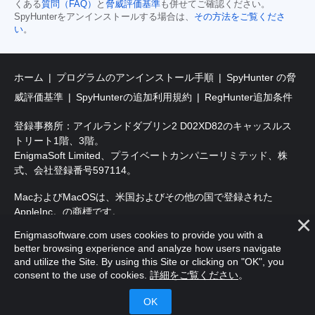
くある
質問（FAQ）
と
脅威評価基準
も併せてご確認ください。
SpyHunterをアンインストールする場合は、
その方法をご覧くださ
い
。
ホーム
プログラムのアンインストール手順
SpyHunter の脅
威評価基準
SpyHunterの追加利用規約
RegHunter追加条件
登録事務所：アイルランドダブリン2 D02XD82のキャッスルス
トリート1階、3階。
EnigmaSoft Limited、プライベートカンパニーリミテッド、株
式、会社登録番号597114。
MacおよびMacOSは、米国およびその他の国で登録された
AppleInc。の商標です。
Enigmasoftware.com uses cookies to provide you with a
著作権2016-2026。EnigmaSoft Ltd.無断複写・転載を禁じます。
better browsing experience and analyze how users navigate
and utilize the Site. By using this Site or clicking on "OK", you
consent to the use of cookies.
詳細をご覧ください
。