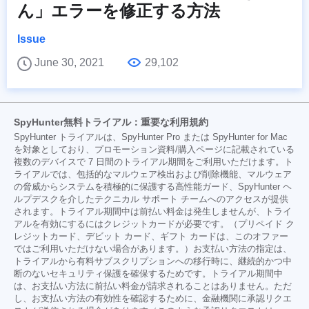
ん」エラーを修正する方法
Issue
June 30, 2021
29,102
SpyHunter無料トライアル：重要な利用規約
SpyHunter トライアルは、SpyHunter Pro または SpyHunter for Mac
を対象としており、プロモーション資料/購入ページに記載されている
複数のデバイスで 7 日間のトライアル期間をご利用いただけます。ト
ライアルでは、包括的なマルウェア検出および削除機能、マルウェア
の脅威からシステムを積極的に保護する高性能ガード、SpyHunter ヘ
ルプデスクを介したテクニカル サポート チームへのアクセスが提供
されます。トライアル期間中は前払い料金は発生しませんが、トライ
アルを有効にするにはクレジットカードが必要です。（プリペイド ク
レジットカード、デビット カード、ギフト カードは、このオファー
ではご利用いただけない場合があります。）お支払い方法の指定は、
トライアルから有料サブスクリプションへの移行時に、継続的かつ中
断のないセキュリティ保護を確保するためです。トライアル期間中
は、お支払い方法に前払い料金が請求されることはありません。ただ
し、お支払い方法の有効性を確認するために、金融機関に承認リクエ