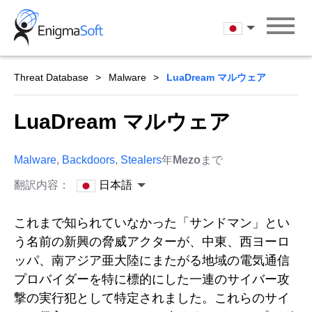
Skip
to
日本語
content
Threat Database
Malware
LuaDream マルウェア
LuaDream マルウェア
Malware
,
Backdoors
,
Stealers
年
Mezo
まで
翻訳内容：
日本語
これまで知られていなかった「サンドマン」とい
う名前の新興の脅威アクターが、中東、西ヨーロ
ッパ、南アジア亜大陸にまたがる地域の電気通信
プロバイダーを特に標的にした一連のサイバー攻
撃の実行犯として特定されました。これらのサイ