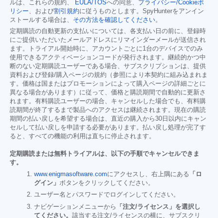
ルは、これらの規約、
EULA/TOS
への同意、
プライバシー/Cookieポ
リシー
、および
割引規約
に従うものとします。SpyHunterをアンイン
ストールする場合は、
その方法を確認してください
。
定期購読の自動更新の支払いについては、各支払い日の前に、登録時
にご提供いただいたメールアドレスにリマインダーメールが送信され
ます。トライアル開始時に、アカウントごとに1台のデバイスでのみ
使用できるアクティベーションコードが発行されます。継続的かつ中
断のない定期購読ユーザーである場合、サブスクリプションは、提供
資料および登録/購入ページの規約（参照により本契約に組み込まれま
す。価格は国またはプロモーションによって購入ページの詳細ごとに
異なる場合があります）に従って、価格と購読期間で自動的に更新さ
れます。有料購読ユーザーの場合、キャンセルした場合でも、有料購
読期間が終了するまで製品へのアクセスは継続されます。現在の購読
期間の払い戻しを希望する場合は、直近の購入から30日以内にキャン
セルして払い戻しを申請する必要があります。払い戻し処理が完了す
ると、すべての機能の利用は直ちに停止されます。
定期購読または無料トライアルは、以下の手順でキャンセルできま
す。
www.enigmasoftware.com
にアクセスし、右上隅にある
「ロ
グイン」
ボタンをクリックしてください。
ユーザー名とパスワードでログインしてください。
ナビゲーションメニューから
「注文/ライセンス」を選択し
てください。
該当する注文/ライセンスの横に、サブスクリ