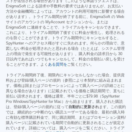
ストが送信される場合があります（このような承認リクエストは、
EnigmaSoft による請求や手数料の要求ではありませんが、お支払い
方法や金融機関によっては、アカウントの利用可能性に影響する場合
があります）。トライアル期間が終了する前に、EnigmaSoft の Web
サイトのアカウントの MyAccount セクションから、または
EnigmaSoft に連絡することで、トライアルをキャンセルできます。
これにより、トライアル期間終了後すぐに料金が発生し、処理される
のを防ぐことができます。トライアル期間中にキャンセルすると、
SpyHunter へのアクセス権がすぐに失われます。何らかの理由で、意
図しない料金が処理されたと思われる場合（たとえば、システム管理
上の理由で発生する可能性があります）、購入料金の請求日から 30
日以内であればいつでもキャンセルして、料金の全額払い戻しを受け
ることができます。よく
ある質問を
ご覧ください。
トライアル期間終了後、期限内にキャンセルしなかった場合、提供資
料および登録/購入ページの規約（参照により本契約に組み込まれま
す。価格は国またはプロモーションによって購入ページの詳細ごとに
異なる場合があります）に記載されている価格と購読期間で、直ちに
前払い請求されます。価格は通常、半年ごとに
$79.98
（SpyHunter
Pro Windows/SpyHunter for Mac）から始まります。購入された購読
は、登録/購入ページの規約に従って
自動的に更新され
ます。この規約
では、継続的かつ中断のない購読ユーザーである場合、最初の購入時
に有効な標準購読料金で、同じ購読期間、またはプロモーション資料/
購入ページに記載されている期間で自動的に更新されることが規定さ
れています。詳細については、購入ページをご覧ください。トライア