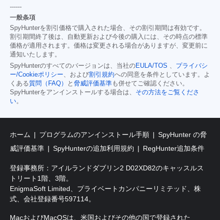
------
一般条項
SpyHunterを割引価格で購入された場合、その割引期間は有効です。
割引期間終了後は、自動更新および今後の購入には、その時点の標準
価格が適用されます。価格は変更される場合がありますが、変更前に
通知いたします。
SpyHunterのすべてのバージョンは、当社の
EULA/TOS
、
プライバシ
ー/Cookieポリシー
、および
割引規約
への同意を条件としています。よ
くある
質問（FAQ）
と
脅威評価基準
も併せてご確認ください。
SpyHunterをアンインストールする場合は、
その方法をご覧くださ
い
。
ホーム
プログラムのアンインストール手順
SpyHunter の脅
威評価基準
SpyHunterの追加利用規約
RegHunter追加条件
登録事務所：アイルランドダブリン2 D02XD82のキャッスルス
トリート1階、3階。
EnigmaSoft Limited、プライベートカンパニーリミテッド、株
式、会社登録番号597114。
MacおよびMacOSは、米国およびその他の国で登録された