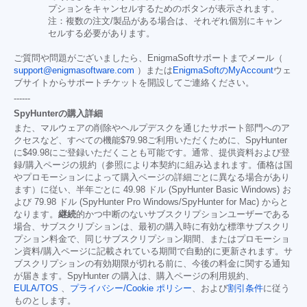
プションをキャンセルするためのボタンが表示されます。
注：複数の注文/製品がある場合は、それぞれ個別にキャン
セルする必要があります。
ご質問や問題がございましたら、EnigmaSoftサポートまでメール（
support@enigmasoftware.com
）または
EnigmaSoftのMyAccount
ウェ
ブサイトからサポートチケットを開設してご連絡ください。
------
SpyHunterの購入詳細
また、マルウェアの削除やヘルプデスクを通じたサポート部門へのア
クセスなど、すべての機能
$79.98
ご利用いただくために、SpyHunter
に
$49.98
にご登録いただくことも可能です。通常、提供資料および登
録/購入ページの規約（参照により本契約に組み込まれます。価格は国
やプロモーションによって購入ページの詳細ごとに異なる場合があり
ます）に従い、半年ごとに 49.98 ドル (SpyHunter Basic Windows) お
よび 79.98 ドル (SpyHunter Pro Windows/SpyHunter for Mac) からと
なります。
継続
的かつ中断のないサブスクリプションユーザーである
場合、サブスクリプションは、最初の購入時に有効な標準サブスクリ
プション料金で、同じサブスクリプション期間、またはプロモーショ
ン資料/購入ページに記載されている期間で自動的に更新されます。サ
ブスクリプションの有効期限が切れる前に、今後の料金に関する通知
が届きます。SpyHunter の購入は、購入ページの利用規約、
EULA/TOS
、
プライバシー/Cookie ポリシー
、および
割引条件
に従う
ものとします。