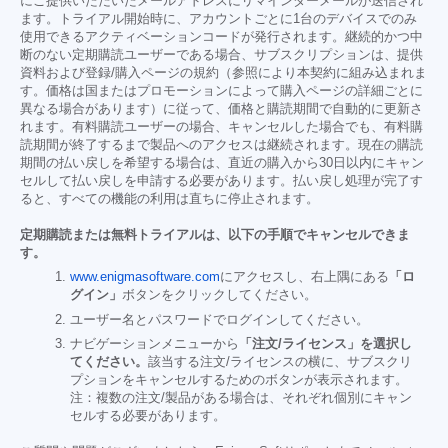
にご提供いただいたメールアドレスにリマインダーメールが送信され
ます。トライアル開始時に、アカウントごとに1台のデバイスでのみ
使用できるアクティベーションコードが発行されます。継続的かつ中
断のない定期購読ユーザーである場合、サブスクリプションは、提供
資料および登録/購入ページの規約（参照により本契約に組み込まれま
す。価格は国またはプロモーションによって購入ページの詳細ごとに
異なる場合があります）に従って、価格と購読期間で自動的に更新さ
れます。有料購読ユーザーの場合、キャンセルした場合でも、有料購
読期間が終了するまで製品へのアクセスは継続されます。現在の購読
期間の払い戻しを希望する場合は、直近の購入から30日以内にキャン
セルして払い戻しを申請する必要があります。払い戻し処理が完了す
ると、すべての機能の利用は直ちに停止されます。
定期購読または無料トライアルは、以下の手順でキャンセルできま
す。
www.enigmasoftware.com
にアクセスし、右上隅にある
「ロ
グイン」
ボタンをクリックしてください。
ユーザー名とパスワードでログインしてください。
ナビゲーションメニューから
「注文/ライセンス」を選択し
てください。
該当する注文/ライセンスの横に、サブスクリ
プションをキャンセルするためのボタンが表示されます。
注：複数の注文/製品がある場合は、それぞれ個別にキャン
セルする必要があります。