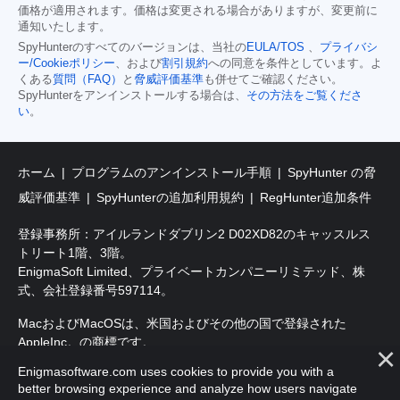
価格が適用されます。価格は変更される場合がありますが、変更前に
通知いたします。
SpyHunterのすべてのバージョンは、当社の
EULA/TOS
、
プライバシ
ー/Cookieポリシー
、および
割引規約
への同意を条件としています。よ
くある
質問（FAQ）
と
脅威評価基準
も併せてご確認ください。
SpyHunterをアンインストールする場合は、
その方法をご覧くださ
い
。
ホーム
プログラムのアンインストール手順
SpyHunter の脅
威評価基準
SpyHunterの追加利用規約
RegHunter追加条件
登録事務所：アイルランドダブリン2 D02XD82のキャッスルス
トリート1階、3階。
EnigmaSoft Limited、プライベートカンパニーリミテッド、株
式、会社登録番号597114。
MacおよびMacOSは、米国およびその他の国で登録された
AppleInc。の商標です。
Enigmasoftware.com uses cookies to provide you with a
著作権2016-2026。EnigmaSoft Ltd.無断複写・転載を禁じます。
better browsing experience and analyze how users navigate