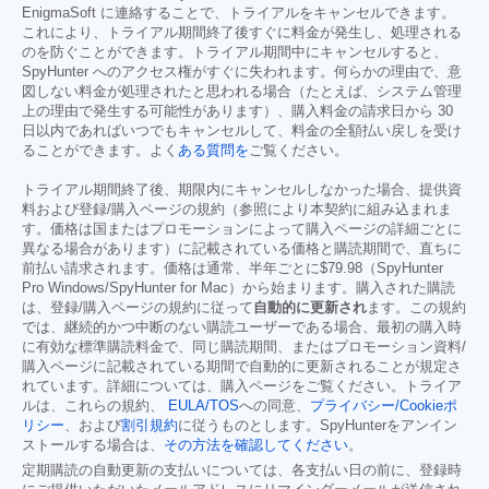
EnigmaSoft に連絡することで、トライアルをキャンセルできます。
これにより、トライアル期間終了後すぐに料金が発生し、処理される
のを防ぐことができます。トライアル期間中にキャンセルすると、
SpyHunter へのアクセス権がすぐに失われます。何らかの理由で、意
図しない料金が処理されたと思われる場合（たとえば、システム管理
上の理由で発生する可能性があります）、購入料金の請求日から 30
日以内であればいつでもキャンセルして、料金の全額払い戻しを受け
ることができます。よく
ある質問を
ご覧ください。
トライアル期間終了後、期限内にキャンセルしなかった場合、提供資
料および登録/購入ページの規約（参照により本契約に組み込まれま
す。価格は国またはプロモーションによって購入ページの詳細ごとに
異なる場合があります）に記載されている価格と購読期間で、直ちに
前払い請求されます。価格は通常、半年ごとに
$79.98
（SpyHunter
Pro Windows/SpyHunter for Mac）から始まります。購入された購読
は、登録/購入ページの規約に従って
自動的に更新され
ます。この規約
では、継続的かつ中断のない購読ユーザーである場合、最初の購入時
に有効な標準購読料金で、同じ購読期間、またはプロモーション資料/
購入ページに記載されている期間で自動的に更新されることが規定さ
れています。詳細については、購入ページをご覧ください。トライア
ルは、これらの規約、
EULA/TOS
への同意、
プライバシー/Cookieポ
リシー
、および
割引規約
に従うものとします。SpyHunterをアンイン
ストールする場合は、
その方法を確認してください
。
定期購読の自動更新の支払いについては、各支払い日の前に、登録時