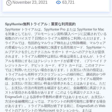
November 23, 2021
63,721
SpyHunter無料トライアル：重要な利用規約
SpyHunter トライアルは、SpyHunter Pro または SpyHunter for Mac
を対象としており、プロモーション資料/購入ページに記載されている
複数のデバイスで 7 日間のトライアル期間をご利用いただけます。ト
ライアルでは、包括的なマルウェア検出および削除機能、マルウェア
の脅威からシステムを積極的に保護する高性能ガード、SpyHunter ヘ
ルプデスクを介したテクニカル サポート チームへのアクセスが提供
されます。トライアル期間中は前払い料金は発生しませんが、トライ
アルを有効にするにはクレジットカードが必要です。（プリペイド ク
レジットカード、デビット カード、ギフト カードは、このオファー
ではご利用いただけない場合があります。）お支払い方法の指定は、
トライアルから有料サブスクリプションへの移行時に、継続的かつ中
断のないセキュリティ保護を確保するためです。トライアル期間中
は、お支払い方法に前払い料金が請求されることはありません。ただ
し、お支払い方法の有効性を確認するために、金融機関に承認リクエ
ストが送信される場合があります（このような承認リクエストは、
EnigmaSoft による請求や手数料の要求ではありませんが、お支払い
方法や金融機関によっては、アカウントの利用可能性に影響する場合
があります）。トライアル期間が終了する前に、EnigmaSoft の Web
サイトのアカウントの MyAccount セクションから、または