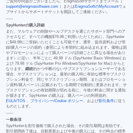
ご質問や問題がございましたら、EnigmaSoftサポートまでメール（
support@enigmasoftware.com
）または
EnigmaSoftのMyAccount
ウェ
ブサイトからサポートチケットを開設してご連絡ください。
------
SpyHunterの購入詳細
また、マルウェアの削除やヘルプデスクを通じたサポート部門へのア
クセスなど、すべての機能
$79.98
ご利用いただくために、SpyHunter
に
$49.98
にご登録いただくことも可能です。通常、提供資料および登
録/購入ページの規約（参照により本契約に組み込まれます。価格は国
やプロモーションによって購入ページの詳細ごとに異なる場合があり
ます）に従い、半年ごとに 49.98 ドル (SpyHunter Basic Windows) お
よび 79.98 ドル (SpyHunter Pro Windows/SpyHunter for Mac) からと
なります。
継続
的かつ中断のないサブスクリプションユーザーである
場合、サブスクリプションは、最初の購入時に有効な標準サブスクリ
プション料金で、同じサブスクリプション期間、またはプロモーショ
ン資料/購入ページに記載されている期間で自動的に更新されます。サ
ブスクリプションの有効期限が切れる前に、今後の料金に関する通知
が届きます。SpyHunter の購入は、購入ページの利用規約、
EULA/TOS
、
プライバシー/Cookie ポリシー
、および
割引条件
に従う
ものとします。
------
一般条項
SpyHunterを割引価格で購入された場合、その割引期間は有効です。
割引期間終了後は、自動更新および今後の購入には、その時点の標準