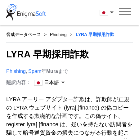
Skip
to
日本語
content
脅威データベース
Phishing
LYRA 早期採用詐欺
LYRA 早期採用詐欺
Phishing
,
Spam
年
Mura
まで
翻訳内容：
日本語
LYRA アーリー アダプター詐欺は、詐欺師が正規
の LYRA ウェブサイト (lyra[.]finance) の偽コピー
を作成する欺瞞的な計画です。この偽サイト、
register-lyra[.]finance は、疑いを持たない訪問者を
騙して暗号通貨資金の損失につながる行動を起こ