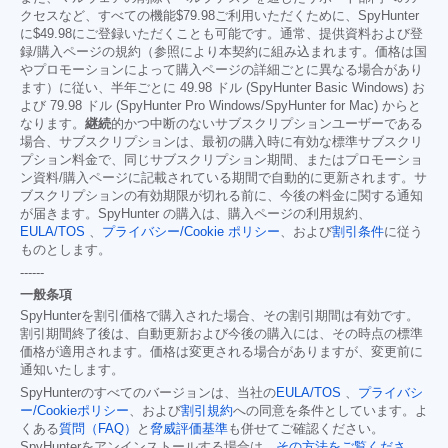
クセスなど、すべての機能
$79.98
ご利用いただくために、SpyHunter
に
$49.98
にご登録いただくことも可能です。通常、提供資料および登
録/購入ページの規約（参照により本契約に組み込まれます。価格は国
やプロモーションによって購入ページの詳細ごとに異なる場合があり
ます）に従い、半年ごとに 49.98 ドル (SpyHunter Basic Windows) お
よび 79.98 ドル (SpyHunter Pro Windows/SpyHunter for Mac) からと
なります。
継続
的かつ中断のないサブスクリプションユーザーである
場合、サブスクリプションは、最初の購入時に有効な標準サブスクリ
プション料金で、同じサブスクリプション期間、またはプロモーショ
ン資料/購入ページに記載されている期間で自動的に更新されます。サ
ブスクリプションの有効期限が切れる前に、今後の料金に関する通知
が届きます。SpyHunter の購入は、購入ページの利用規約、
EULA/TOS
、
プライバシー/Cookie ポリシー
、および
割引条件
に従う
ものとします。
------
一般条項
SpyHunterを割引価格で購入された場合、その割引期間は有効です。
割引期間終了後は、自動更新および今後の購入には、その時点の標準
価格が適用されます。価格は変更される場合がありますが、変更前に
通知いたします。
SpyHunterのすべてのバージョンは、当社の
EULA/TOS
、
プライバシ
ー/Cookieポリシー
、および
割引規約
への同意を条件としています。よ
くある
質問（FAQ）
と
脅威評価基準
も併せてご確認ください。
SpyHunterをアンインストールする場合は、
その方法をご覧くださ