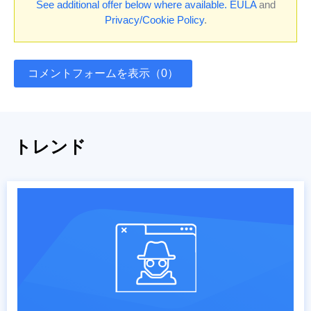
See additional offer below where available.
EULA
and
Privacy/Cookie Policy
.
コメントフォームを表示（0）
トレンド