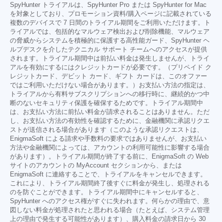
SpyHunter トライアルは、SpyHunter Pro または SpyHunter for Mac
を対象としており、プロモーション資料/購入ページに記載されている
複数のデバイスで 7 日間のトライアル期間をご利用いただけます。ト
ライアルでは、包括的なマルウェア検出および削除機能、マルウェア
の脅威からシステムを積極的に保護する高性能ガード、SpyHunter ヘ
ルプデスクを介したテクニカル サポート チームへのアクセスが提供
されます。トライアル期間中は前払い料金は発生しませんが、トライ
アルを有効にするにはクレジットカードが必要です。（プリペイド ク
レジットカード、デビット カード、ギフト カードは、このオファー
ではご利用いただけない場合があります。）お支払い方法の指定は、
トライアルから有料サブスクリプションへの移行時に、継続的かつ中
断のないセキュリティ保護を確保するためです。トライアル期間中
は、お支払い方法に前払い料金が請求されることはありません。ただ
し、お支払い方法の有効性を確認するために、金融機関に承認リクエ
ストが送信される場合があります（このような承認リクエストは、
EnigmaSoft による請求や手数料の要求ではありませんが、お支払い
方法や金融機関によっては、アカウントの利用可能性に影響する場合
があります）。トライアル期間が終了する前に、EnigmaSoft の Web
サイトのアカウントの MyAccount セクションから、または
EnigmaSoft に連絡することで、トライアルをキャンセルできます。
これにより、トライアル期間終了後すぐに料金が発生し、処理される
のを防ぐことができます。トライアル期間中にキャンセルすると、
SpyHunter へのアクセス権がすぐに失われます。何らかの理由で、意
図しない料金が処理されたと思われる場合（たとえば、システム管理
上の理由で発生する可能性があります）、購入料金の請求日から 30