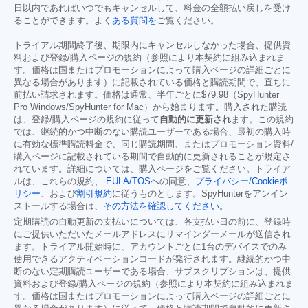
日以内であればいつでもキャンセルして、料金の全額払い戻しを受け
ることができます。よく
ある質問を
ご覧ください。
トライアル期間終了後、期限内にキャンセルしなかった場合、提供資
料および登録/購入ページの規約（参照により本契約に組み込まれま
す。価格は国またはプロモーションによって購入ページの詳細ごとに
異なる場合があります）に記載されている価格と購読期間で、直ちに
前払い請求されます。価格は通常、半年ごとに
$79.98
（SpyHunter
Pro Windows/SpyHunter for Mac）から始まります。購入された購読
は、登録/購入ページの規約に従って
自動的に更新され
ます。この規約
では、継続的かつ中断のない購読ユーザーである場合、最初の購入時
に有効な標準購読料金で、同じ購読期間、またはプロモーション資料/
購入ページに記載されている期間で自動的に更新されることが規定さ
れています。詳細については、購入ページをご覧ください。トライア
ルは、これらの規約、
EULA/TOS
への同意、
プライバシー/Cookieポ
リシー
、および
割引規約
に従うものとします。SpyHunterをアンイン
ストールする場合は、
その方法を確認してください
。
定期購読の自動更新の支払いについては、各支払い日の前に、登録時
にご提供いただいたメールアドレスにリマインダーメールが送信され
ます。トライアル開始時に、アカウントごとに1台のデバイスでのみ
使用できるアクティベーションコードが発行されます。継続的かつ中
断のない定期購読ユーザーである場合、サブスクリプションは、提供
資料および登録/購入ページの規約（参照により本契約に組み込まれま
す。価格は国またはプロモーションによって購入ページの詳細ごとに