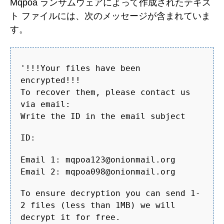
Mqpoa ランサムウェアによって作成されたテキス
ト ファイルには、次のメッセージが含まれていま
す。
'!!!Your files have been
encrypted!!!
To recover them, please contact us
via email:
Write the ID in the email subject
ID:
Email 1: mqpoa123@onionmail.org
Email 2: mqpoa098@onionmail.org
To ensure decryption you can send 1-
2 files (less than 1MB) we will
decrypt it for free.