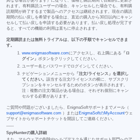
異なる場合があります）に従って、価格と購読期間で自動的に更新さ
れます。有料購読ユーザーの場合、キャンセルした場合でも、有料購
読期間が終了するまで製品へのアクセスは継続されます。現在の購読
期間の払い戻しを希望する場合は、直近の購入から30日以内にキャン
セルして払い戻しを申請する必要があります。払い戻し処理が完了す
ると、すべての機能の利用は直ちに停止されます。
定期購読または無料トライアルは、以下の手順でキャンセルできま
す。
www.enigmasoftware.com
にアクセスし、右上隅にある
「ロ
グイン」
ボタンをクリックしてください。
ユーザー名とパスワードでログインしてください。
ナビゲーションメニューから
「注文/ライセンス」を選択し
てください。
該当する注文/ライセンスの横に、サブスクリ
プションをキャンセルするためのボタンが表示されます。
注：複数の注文/製品がある場合は、それぞれ個別にキャン
セルする必要があります。
ご質問や問題がございましたら、EnigmaSoftサポートまでメール（
support@enigmasoftware.com
）または
EnigmaSoftのMyAccount
ウェ
ブサイトからサポートチケットを開設してご連絡ください。
------
SpyHunterの購入詳細
また、マルウェアの削除やヘルプデスクを通じたサポート部門へのア