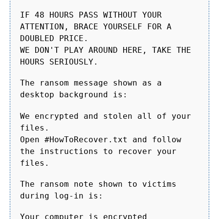
IF 48 HOURS PASS WITHOUT YOUR
ATTENTION, BRACE YOURSELF FOR A
DOUBLED PRICE.
WE DON'T PLAY AROUND HERE, TAKE THE
HOURS SERIOUSLY.
The ransom message shown as a
desktop background is:
We encrypted and stolen all of your
files.
Open #HowToRecover.txt and follow
the instructions to recover your
files.
The ransom note shown to victims
during log-in is:
Your computer is encrypted