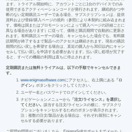
ます。トライアル開始時に、アカウントごとに1台のデバイスでのみ
使用できるアクティベーションコードが発行されます。継続的かつ中
断のない定期購読ユーザーである場合、サブスクリプションは、提供
資料および登録/購入ページの規約（参照により本契約に組み込まれま
す。価格は国またはプロモーションによって購入ページの詳細ごとに
異なる場合があります）に従って、価格と購読期間で自動的に更新さ
れます。有料購読ユーザーの場合、キャンセルした場合でも、有料購
読期間が終了するまで製品へのアクセスは継続されます。現在の購読
期間の払い戻しを希望する場合は、直近の購入から30日以内にキャン
セルして払い戻しを申請する必要があります。払い戻し処理が完了す
ると、すべての機能の利用は直ちに停止されます。
定期購読または無料トライアルは、以下の手順でキャンセルできま
す。
www.enigmasoftware.com
にアクセスし、右上隅にある
「ロ
グイン」
ボタンをクリックしてください。
ユーザー名とパスワードでログインしてください。
ナビゲーションメニューから
「注文/ライセンス」を選択し
てください。
該当する注文/ライセンスの横に、サブスクリ
プションをキャンセルするためのボタンが表示されます。
注：複数の注文/製品がある場合は、それぞれ個別にキャン
セルする必要があります。
ご質問や問題がございましたら、EnigmaSoftサポートまでメール（