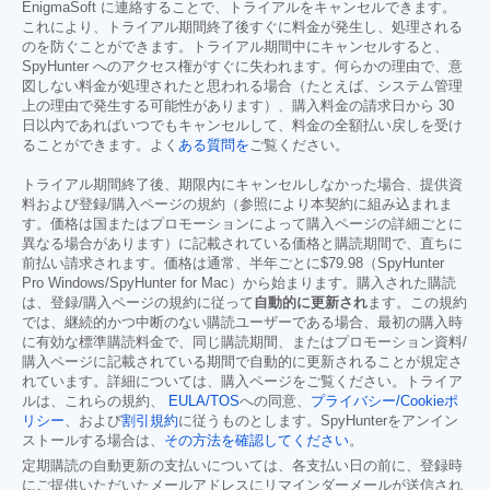
EnigmaSoft に連絡することで、トライアルをキャンセルできます。
これにより、トライアル期間終了後すぐに料金が発生し、処理される
のを防ぐことができます。トライアル期間中にキャンセルすると、
SpyHunter へのアクセス権がすぐに失われます。何らかの理由で、意
図しない料金が処理されたと思われる場合（たとえば、システム管理
上の理由で発生する可能性があります）、購入料金の請求日から 30
日以内であればいつでもキャンセルして、料金の全額払い戻しを受け
ることができます。よく
ある質問を
ご覧ください。
トライアル期間終了後、期限内にキャンセルしなかった場合、提供資
料および登録/購入ページの規約（参照により本契約に組み込まれま
す。価格は国またはプロモーションによって購入ページの詳細ごとに
異なる場合があります）に記載されている価格と購読期間で、直ちに
前払い請求されます。価格は通常、半年ごとに
$79.98
（SpyHunter
Pro Windows/SpyHunter for Mac）から始まります。購入された購読
は、登録/購入ページの規約に従って
自動的に更新され
ます。この規約
では、継続的かつ中断のない購読ユーザーである場合、最初の購入時
に有効な標準購読料金で、同じ購読期間、またはプロモーション資料/
購入ページに記載されている期間で自動的に更新されることが規定さ
れています。詳細については、購入ページをご覧ください。トライア
ルは、これらの規約、
EULA/TOS
への同意、
プライバシー/Cookieポ
リシー
、および
割引規約
に従うものとします。SpyHunterをアンイン
ストールする場合は、
その方法を確認してください
。
定期購読の自動更新の支払いについては、各支払い日の前に、登録時
にご提供いただいたメールアドレスにリマインダーメールが送信され