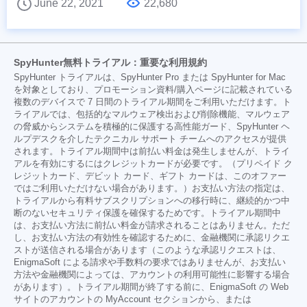
June 22, 2021
22,680
SpyHunter無料トライアル：重要な利用規約
SpyHunter トライアルは、SpyHunter Pro または SpyHunter for Mac
を対象としており、プロモーション資料/購入ページに記載されている
複数のデバイスで 7 日間のトライアル期間をご利用いただけます。ト
ライアルでは、包括的なマルウェア検出および削除機能、マルウェア
の脅威からシステムを積極的に保護する高性能ガード、SpyHunter ヘ
ルプデスクを介したテクニカル サポート チームへのアクセスが提供
されます。トライアル期間中は前払い料金は発生しませんが、トライ
アルを有効にするにはクレジットカードが必要です。（プリペイド ク
レジットカード、デビット カード、ギフト カードは、このオファー
ではご利用いただけない場合があります。）お支払い方法の指定は、
トライアルから有料サブスクリプションへの移行時に、継続的かつ中
断のないセキュリティ保護を確保するためです。トライアル期間中
は、お支払い方法に前払い料金が請求されることはありません。ただ
し、お支払い方法の有効性を確認するために、金融機関に承認リクエ
ストが送信される場合があります（このような承認リクエストは、
EnigmaSoft による請求や手数料の要求ではありませんが、お支払い
方法や金融機関によっては、アカウントの利用可能性に影響する場合
があります）。トライアル期間が終了する前に、EnigmaSoft の Web
サイトのアカウントの MyAccount セクションから、または