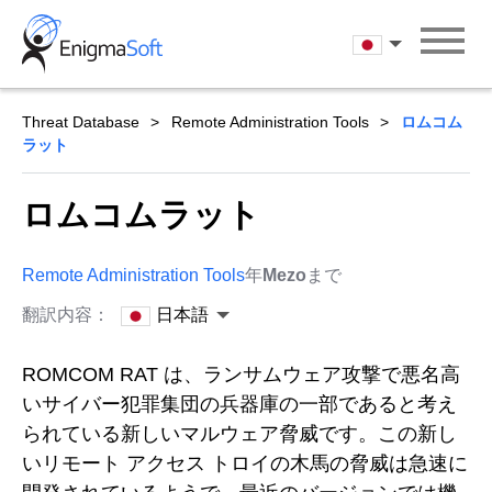
Skip
to
日本語
content
Threat Database
Remote Administration Tools
ロムコム
ラット
ロムコムラット
Remote Administration Tools
年
Mezo
まで
翻訳内容：
日本語
ROMCOM RAT は、ランサムウェア攻撃で悪名高
いサイバー犯罪集団の兵器庫の一部であると考え
られている新しいマルウェア脅威です。この新し
いリモート アクセス トロイの木馬の脅威は急速に