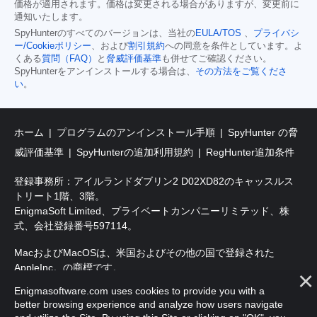
価格が適用されます。価格は変更される場合がありますが、変更前に
通知いたします。
SpyHunterのすべてのバージョンは、当社の
EULA/TOS
、
プライバシ
ー/Cookieポリシー
、および
割引規約
への同意を条件としています。よ
くある
質問（FAQ）
と
脅威評価基準
も併せてご確認ください。
SpyHunterをアンインストールする場合は、
その方法をご覧くださ
い
。
ホーム
プログラムのアンインストール手順
SpyHunter の脅
威評価基準
SpyHunterの追加利用規約
RegHunter追加条件
登録事務所：アイルランドダブリン2 D02XD82のキャッスルス
トリート1階、3階。
EnigmaSoft Limited、プライベートカンパニーリミテッド、株
式、会社登録番号597114。
MacおよびMacOSは、米国およびその他の国で登録された
AppleInc。の商標です。
Enigmasoftware.com uses cookies to provide you with a
著作権2016-2026。EnigmaSoft Ltd.無断複写・転載を禁じます。
better browsing experience and analyze how users navigate