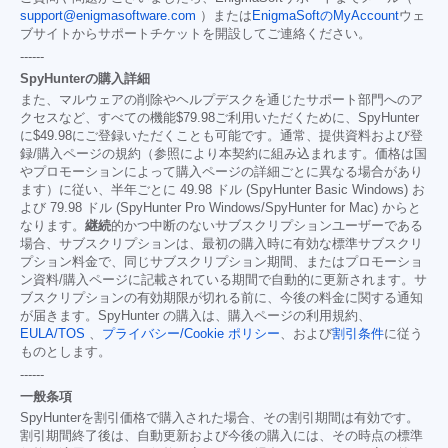
support@enigmasoftware.com
）または
EnigmaSoftのMyAccount
ウェ
ブサイトからサポートチケットを開設してご連絡ください。
------
SpyHunterの購入詳細
また、マルウェアの削除やヘルプデスクを通じたサポート部門へのア
クセスなど、すべての機能
$79.98
ご利用いただくために、SpyHunter
に
$49.98
にご登録いただくことも可能です。通常、提供資料および登
録/購入ページの規約（参照により本契約に組み込まれます。価格は国
やプロモーションによって購入ページの詳細ごとに異なる場合があり
ます）に従い、半年ごとに 49.98 ドル (SpyHunter Basic Windows) お
よび 79.98 ドル (SpyHunter Pro Windows/SpyHunter for Mac) からと
なります。
継続
的かつ中断のないサブスクリプションユーザーである
場合、サブスクリプションは、最初の購入時に有効な標準サブスクリ
プション料金で、同じサブスクリプション期間、またはプロモーショ
ン資料/購入ページに記載されている期間で自動的に更新されます。サ
ブスクリプションの有効期限が切れる前に、今後の料金に関する通知
が届きます。SpyHunter の購入は、購入ページの利用規約、
EULA/TOS
、
プライバシー/Cookie ポリシー
、および
割引条件
に従う
ものとします。
------
一般条項
SpyHunterを割引価格で購入された場合、その割引期間は有効です。
割引期間終了後は、自動更新および今後の購入には、その時点の標準