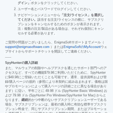
グイン」
ボタンをクリックしてください。
ユーザー名とパスワードでログインしてください。
ナビゲーションメニューから
「注文/ライセンス」を選択し
てください。
該当する注文/ライセンスの横に、サブスクリ
プションをキャンセルするためのボタンが表示されます。
注：複数の注文/製品がある場合は、それぞれ個別にキャン
セルする必要があります。
ご質問や問題がございましたら、EnigmaSoftサポートまでメール（
support@enigmasoftware.com
）または
EnigmaSoftのMyAccount
ウェ
ブサイトからサポートチケットを開設してご連絡ください。
------
SpyHunterの購入詳細
また、マルウェアの削除やヘルプデスクを通じたサポート部門へのア
クセスなど、すべての機能
$79.98
ご利用いただくために、SpyHunter
に
$49.98
にご登録いただくことも可能です。通常、提供資料および登
録/購入ページの規約（参照により本契約に組み込まれます。価格は国
やプロモーションによって購入ページの詳細ごとに異なる場合があり
ます）に従い、半年ごとに 49.98 ドル (SpyHunter Basic Windows) お
よび 79.98 ドル (SpyHunter Pro Windows/SpyHunter for Mac) からと
なります。
継続
的かつ中断のないサブスクリプションユーザーである
場合、サブスクリプションは、最初の購入時に有効な標準サブスクリ
プション料金で、同じサブスクリプション期間、またはプロモーショ