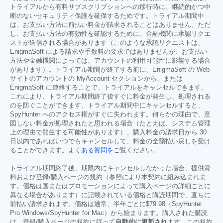
トライアルから有料サブスクリプションへの移行時に、継続的かつ中
断のないセキュリティ保護を確保するためです。トライアル期間中
は、お支払い方法に前払い料金が請求されることはありません。ただ
し、お支払い方法の有効性を確認するために、金融機関に承認リクエ
ストが送信される場合があります（このような承認リクエストは、
EnigmaSoft による請求や手数料の要求ではありませんが、お支払い
方法や金融機関によっては、アカウントの利用可能性に影響する場合
があります）。トライアル期間が終了する前に、EnigmaSoft の Web
サイトのアカウントの MyAccount セクションから、または
EnigmaSoft に連絡することで、トライアルをキャンセルできます。
これにより、トライアル期間終了後すぐに料金が発生し、処理される
のを防ぐことができます。トライアル期間中にキャンセルすると、
SpyHunter へのアクセス権がすぐに失われます。何らかの理由で、意
図しない料金が処理されたと思われる場合（たとえば、システム管理
上の理由で発生する可能性があります）、購入料金の請求日から 30
日以内であればいつでもキャンセルして、料金の全額払い戻しを受け
ることができます。よく
ある質問を
ご覧ください。
トライアル期間終了後、期限内にキャンセルしなかった場合、提供資
料および登録/購入ページの規約（参照により本契約に組み込まれま
す。価格は国またはプロモーションによって購入ページの詳細ごとに
異なる場合があります）に記載されている価格と購読期間で、直ちに
前払い請求されます。価格は通常、半年ごとに
$79.98
（SpyHunter
Pro Windows/SpyHunter for Mac）から始まります。購入された購読
は、登録/購入ページの規約に従って
自動的に更新され
ます。この規約