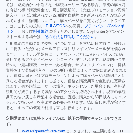
では、継続的かつ中断のない購読ユーザーである場合、最初の購入時
に有効な標準購読料金で、同じ購読期間、またはプロモーション資料/
購入ページに記載されている期間で自動的に更新されることが規定さ
れています。詳細については、購入ページをご覧ください。トライア
ルは、これらの規約、
EULA/TOS
への同意、
プライバシー/Cookieポ
リシー
、および
割引規約
に従うものとします。SpyHunterをアンイン
ストールする場合は、
その方法を確認してください
。
定期購読の自動更新の支払いについては、各支払い日の前に、登録時
にご提供いただいたメールアドレスにリマインダーメールが送信され
ます。トライアル開始時に、アカウントごとに1台のデバイスでのみ
使用できるアクティベーションコードが発行されます。継続的かつ中
断のない定期購読ユーザーである場合、サブスクリプションは、提供
資料および登録/購入ページの規約（参照により本契約に組み込まれま
す。価格は国またはプロモーションによって購入ページの詳細ごとに
異なる場合があります）に従って、価格と購読期間で自動的に更新さ
れます。有料購読ユーザーの場合、キャンセルした場合でも、有料購
読期間が終了するまで製品へのアクセスは継続されます。現在の購読
期間の払い戻しを希望する場合は、直近の購入から30日以内にキャン
セルして払い戻しを申請する必要があります。払い戻し処理が完了す
ると、すべての機能の利用は直ちに停止されます。
定期購読または無料トライアルは、以下の手順でキャンセルできま
す。
www.enigmasoftware.com
にアクセスし、右上隅にある
「ロ