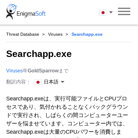
Skip
to
日本語
content
Threat Database
Viruses
Searchapp.exe
Searchapp.exe
Viruses
年
GoldSparrow
まで
翻訳内容：
日本語
Searchapp.exeは、実行可能ファイルとCPUプロ
セスであり、気付かれることなくバックグラウン
ドで実行され、しばらくの間コンピューターユー
ザーを悩ませています。コンピューター内では、
Searchapp.exeは大量のCPUパワーを消費しま