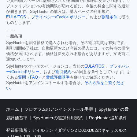
ン資料/購入ページに記載されている期間で自動的に更新されます。サ
ブスクリプションの有効期限が切れる前に、今後の料金に関する通知
が届きます。SpyHunter の購入は、購入ページの利用規約、
EULA/TOS
、
プライバシー/Cookie ポリシー
、および
割引条件
に従う
ものとします。
------
一般条項
SpyHunterを割引価格で購入された場合、その割引期間は有効です。
割引期間終了後は、自動更新および今後の購入には、その時点の標準
価格が適用されます。価格は変更される場合がありますが、変更前に
通知いたします。
SpyHunterのすべてのバージョンは、当社の
EULA/TOS
、
プライバシ
ー/Cookieポリシー
、および
割引規約
への同意を条件としています。よ
くある
質問（FAQ）
と
脅威評価基準
も併せてご確認ください。
SpyHunterをアンインストールする場合は、
その方法をご覧くださ
い
。
ホーム
プログラムのアンインストール手順
SpyHunter の脅
威評価基準
SpyHunterの追加利用規約
RegHunter追加条件
登録事務所：アイルランドダブリン2 D02XD82のキャッスルス
トリート1階、3階。