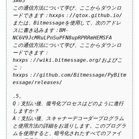
3A05
この通信方法について学び、ここからダウンロ
ードできます：hxxps：//qtox.github.io/
または、Bitmessageを使用して、次のアドレ
スに書き込みます：BM-
NC6V9JcMRuLPnSuPFN8upRPRRmHEMSFA
この通信方法について学び、ここからダウンロ
ードできます：
hxxps：//wiki.bitmessage.org/およびこ
こ：
hxxps：//github.com/Bitmessage/PyBitm
essage/releases/
.5。
Q：支払い後、復号化プロセスはどのように進行
しますか？
A：支払い後、スキャナーデコーダープログラム
と使用方法の詳細をお送りします。このプログラ
ムを使用すると、暗号化されたすべてのファイ