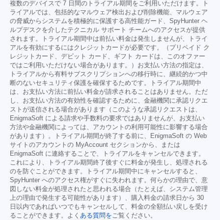
複数のデバイスで 7 日間のトライアル期間をご利用いただけます。ト
ライアルでは、包括的なマルウェア検出および削除機能、マルウェア
の脅威からシステムを積極的に保護する高性能ガード、SpyHunter ヘ
ルプデスクを介したテクニカル サポート チームへのアクセスが提供
されます。トライアル期間中は前払い料金は発生しませんが、トライ
アルを有効にするにはクレジットカードが必要です。（プリペイド ク
レジットカード、デビット カード、ギフト カードは、このオファー
ではご利用いただけない場合があります。）お支払い方法の指定は、
トライアルから有料サブスクリプションへの移行時に、継続的かつ中
断のないセキュリティ保護を確保するためです。トライアル期間中
は、お支払い方法に前払い料金が請求されることはありません。ただ
し、お支払い方法の有効性を確認するために、金融機関に承認リクエ
ストが送信される場合があります（このような承認リクエストは、
EnigmaSoft による請求や手数料の要求ではありませんが、お支払い
方法や金融機関によっては、アカウントの利用可能性に影響する場合
があります）。トライアル期間が終了する前に、EnigmaSoft の Web
サイトのアカウントの MyAccount セクションから、または
EnigmaSoft に連絡することで、トライアルをキャンセルできます。
これにより、トライアル期間終了後すぐに料金が発生し、処理される
のを防ぐことができます。トライアル期間中にキャンセルすると、
SpyHunter へのアクセス権がすぐに失われます。何らかの理由で、意
図しない料金が処理されたと思われる場合（たとえば、システム管理
上の理由で発生する可能性があります）、購入料金の請求日から 30
日以内であればいつでもキャンセルして、料金の全額払い戻しを受け
ることができます。よく
ある質問を
ご覧ください。