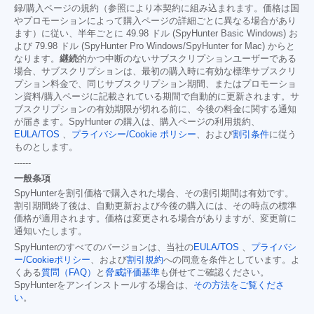
録/購入ページの規約（参照により本契約に組み込まれます。価格は国
やプロモーションによって購入ページの詳細ごとに異なる場合があり
ます）に従い、半年ごとに 49.98 ドル (SpyHunter Basic Windows) お
よび 79.98 ドル (SpyHunter Pro Windows/SpyHunter for Mac) からと
なります。
継続
的かつ中断のないサブスクリプションユーザーである
場合、サブスクリプションは、最初の購入時に有効な標準サブスクリ
プション料金で、同じサブスクリプション期間、またはプロモーショ
ン資料/購入ページに記載されている期間で自動的に更新されます。サ
ブスクリプションの有効期限が切れる前に、今後の料金に関する通知
が届きます。SpyHunter の購入は、購入ページの利用規約、
EULA/TOS
、
プライバシー/Cookie ポリシー
、および
割引条件
に従う
ものとします。
------
一般条項
SpyHunterを割引価格で購入された場合、その割引期間は有効です。
割引期間終了後は、自動更新および今後の購入には、その時点の標準
価格が適用されます。価格は変更される場合がありますが、変更前に
通知いたします。
SpyHunterのすべてのバージョンは、当社の
EULA/TOS
、
プライバシ
ー/Cookieポリシー
、および
割引規約
への同意を条件としています。よ
くある
質問（FAQ）
と
脅威評価基準
も併せてご確認ください。
SpyHunterをアンインストールする場合は、
その方法をご覧くださ
い
。