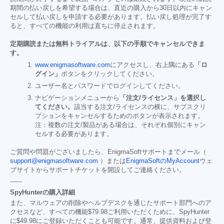
期間の払い戻しを希望する場合は、直近の購入から30日以内にキャン
セルして払い戻しを申請する必要があります。払い戻し処理が完了す
ると、すべての機能の利用は直ちに停止されます。
定期購読または無料トライアルは、以下の手順でキャンセルできま
す。
www.enigmasoftware.com
にアクセスし、右上隅にある
「ロ
グイン」
ボタンをクリックしてください。
ユーザー名とパスワードでログインしてください。
ナビゲーションメニューから
「注文/ライセンス」を選択し
てください。
該当する注文/ライセンスの横に、サブスクリ
プションをキャンセルするためのボタンが表示されます。
注：複数の注文/製品がある場合は、それぞれ個別にキャン
セルする必要があります。
ご質問や問題がございましたら、EnigmaSoftサポートまでメール（
support@enigmasoftware.com
）または
EnigmaSoftのMyAccount
ウェ
ブサイトからサポートチケットを開設してご連絡ください。
------
SpyHunterの購入詳細
また、マルウェアの削除やヘルプデスクを通じたサポート部門へのア
クセスなど、すべての機能
$79.98
ご利用いただくために、SpyHunter
に
$49.98
にご登録いただくことも可能です。通常、提供資料および登