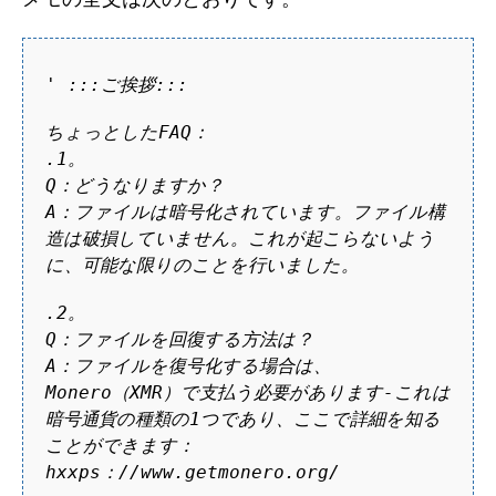
'
:::ご挨拶:::
ちょっとしたFAQ：
.1。
Q：どうなりますか？
A：ファイルは暗号化されています。ファイル構
造は破損していません。これが起こらないよう
に、可能な限りのことを行いました。
.2。
Q：ファイルを回復する方法は？
A：ファイルを復号化する場合は、
Monero（XMR）で支払う必要があります-これは
暗号通貨の種類の1つであり、ここで詳細を知る
ことができます：
hxxps：//www.getmonero.org/