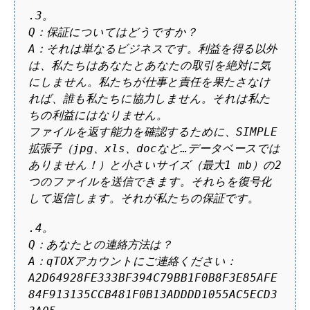
.3。
Q：保証についてはどうですか？
A：それは単なるビジネスです。利益を得る以外
は、私たちはあなたとあなたの取引を絶対に気
にしません。私たちが仕事と責任を果たさなけ
れば、誰も私たちに協力しません。それは私た
ちの利益にはなりません。
ファイルを返す能力を確認するために、SIMPLE
拡張子（jpg、xls、docなど…データベースでは
ありません！）と小さいサイズ（最大1 mb）の2
つのファイルを送信できます。それらを復号化
して返信します。それが私たちの保証です。
.4。
Q：あなたとの連絡方法は？
A：qTOXアカウントにご連絡ください：
A2D64928FE333BF394C79BB1F0B8F3E85AFE
84F913135CCB481F0B13ADDDD1055AC5ECD3