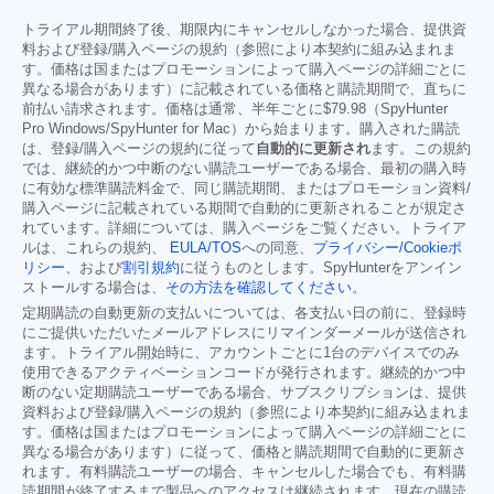
トライアル期間終了後、期限内にキャンセルしなかった場合、提供資
料および登録/購入ページの規約（参照により本契約に組み込まれま
す。価格は国またはプロモーションによって購入ページの詳細ごとに
異なる場合があります）に記載されている価格と購読期間で、直ちに
前払い請求されます。価格は通常、半年ごとに
$79.98
（SpyHunter
Pro Windows/SpyHunter for Mac）から始まります。購入された購読
は、登録/購入ページの規約に従って
自動的に更新され
ます。この規約
では、継続的かつ中断のない購読ユーザーである場合、最初の購入時
に有効な標準購読料金で、同じ購読期間、またはプロモーション資料/
購入ページに記載されている期間で自動的に更新されることが規定さ
れています。詳細については、購入ページをご覧ください。トライア
ルは、これらの規約、
EULA/TOS
への同意、
プライバシー/Cookieポ
リシー
、および
割引規約
に従うものとします。SpyHunterをアンイン
ストールする場合は、
その方法を確認してください
。
定期購読の自動更新の支払いについては、各支払い日の前に、登録時
にご提供いただいたメールアドレスにリマインダーメールが送信され
ます。トライアル開始時に、アカウントごとに1台のデバイスでのみ
使用できるアクティベーションコードが発行されます。継続的かつ中
断のない定期購読ユーザーである場合、サブスクリプションは、提供
資料および登録/購入ページの規約（参照により本契約に組み込まれま
す。価格は国またはプロモーションによって購入ページの詳細ごとに
異なる場合があります）に従って、価格と購読期間で自動的に更新さ
れます。有料購読ユーザーの場合、キャンセルした場合でも、有料購
読期間が終了するまで製品へのアクセスは継続されます。現在の購読