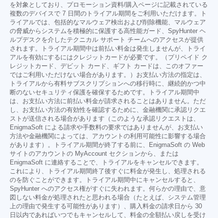
を対象としており、プロモーション資料/購入ページに記載されている
複数のデバイスで 7 日間のトライアル期間をご利用いただけます。ト
ライアルでは、包括的なマルウェア検出および削除機能、マルウェア
の脅威からシステムを積極的に保護する高性能ガード、SpyHunter ヘ
ルプデスクを介したテクニカル サポート チームへのアクセスが提供
されます。トライアル期間中は前払い料金は発生しませんが、トライ
アルを有効にするにはクレジットカードが必要です。（プリペイド ク
レジットカード、デビット カード、ギフト カードは、このオファー
ではご利用いただけない場合があります。）お支払い方法の指定は、
トライアルから有料サブスクリプションへの移行時に、継続的かつ中
断のないセキュリティ保護を確保するためです。トライアル期間中
は、お支払い方法に前払い料金が請求されることはありません。ただ
し、お支払い方法の有効性を確認するために、金融機関に承認リクエ
ストが送信される場合があります（このような承認リクエストは、
EnigmaSoft による請求や手数料の要求ではありませんが、お支払い
方法や金融機関によっては、アカウントの利用可能性に影響する場合
があります）。トライアル期間が終了する前に、EnigmaSoft の Web
サイトのアカウントの MyAccount セクションから、または
EnigmaSoft に連絡することで、トライアルをキャンセルできます。
これにより、トライアル期間終了後すぐに料金が発生し、処理される
のを防ぐことができます。トライアル期間中にキャンセルすると、
SpyHunter へのアクセス権がすぐに失われます。何らかの理由で、意
図しない料金が処理されたと思われる場合（たとえば、システム管理
上の理由で発生する可能性があります）、購入料金の請求日から 30
日以内であればいつでもキャンセルして、料金の全額払い戻しを受け