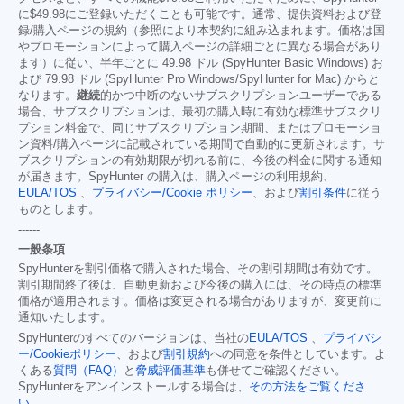
に
$49.98
にご登録いただくことも可能です。通常、提供資料および登
録/購入ページの規約（参照により本契約に組み込まれます。価格は国
やプロモーションによって購入ページの詳細ごとに異なる場合があり
ます）に従い、半年ごとに 49.98 ドル (SpyHunter Basic Windows) お
よび 79.98 ドル (SpyHunter Pro Windows/SpyHunter for Mac) からと
なります。
継続
的かつ中断のないサブスクリプションユーザーである
場合、サブスクリプションは、最初の購入時に有効な標準サブスクリ
プション料金で、同じサブスクリプション期間、またはプロモーショ
ン資料/購入ページに記載されている期間で自動的に更新されます。サ
ブスクリプションの有効期限が切れる前に、今後の料金に関する通知
が届きます。SpyHunter の購入は、購入ページの利用規約、
EULA/TOS
、
プライバシー/Cookie ポリシー
、および
割引条件
に従う
ものとします。
------
一般条項
SpyHunterを割引価格で購入された場合、その割引期間は有効です。
割引期間終了後は、自動更新および今後の購入には、その時点の標準
価格が適用されます。価格は変更される場合がありますが、変更前に
通知いたします。
SpyHunterのすべてのバージョンは、当社の
EULA/TOS
、
プライバシ
ー/Cookieポリシー
、および
割引規約
への同意を条件としています。よ
くある
質問（FAQ）
と
脅威評価基準
も併せてご確認ください。
SpyHunterをアンインストールする場合は、
その方法をご覧くださ
い
。