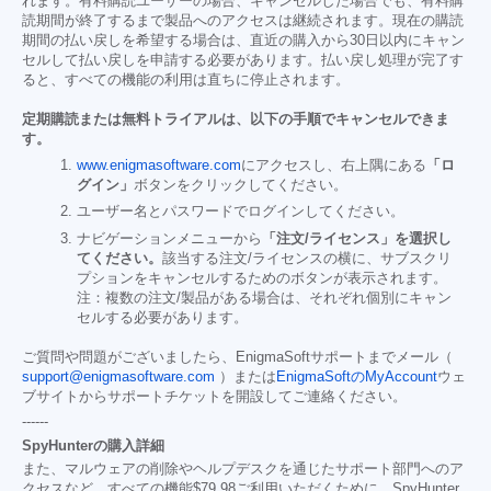
れます。有料購読ユーザーの場合、キャンセルした場合でも、有料購
読期間が終了するまで製品へのアクセスは継続されます。現在の購読
期間の払い戻しを希望する場合は、直近の購入から30日以内にキャン
セルして払い戻しを申請する必要があります。払い戻し処理が完了す
ると、すべての機能の利用は直ちに停止されます。
定期購読または無料トライアルは、以下の手順でキャンセルできま
す。
www.enigmasoftware.com
にアクセスし、右上隅にある
「ロ
グイン」
ボタンをクリックしてください。
ユーザー名とパスワードでログインしてください。
ナビゲーションメニューから
「注文/ライセンス」を選択し
てください。
該当する注文/ライセンスの横に、サブスクリ
プションをキャンセルするためのボタンが表示されます。
注：複数の注文/製品がある場合は、それぞれ個別にキャン
セルする必要があります。
ご質問や問題がございましたら、EnigmaSoftサポートまでメール（
support@enigmasoftware.com
）または
EnigmaSoftのMyAccount
ウェ
ブサイトからサポートチケットを開設してご連絡ください。
------
SpyHunterの購入詳細
また、マルウェアの削除やヘルプデスクを通じたサポート部門へのア
クセスなど、すべての機能
$79.98
ご利用いただくために、SpyHunter