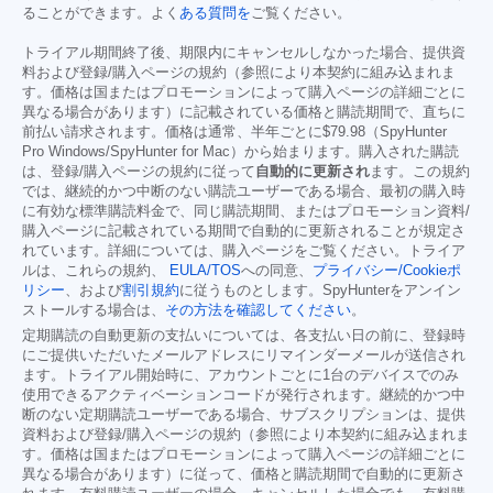
ることができます。よく
ある質問を
ご覧ください。
トライアル期間終了後、期限内にキャンセルしなかった場合、提供資
料および登録/購入ページの規約（参照により本契約に組み込まれま
す。価格は国またはプロモーションによって購入ページの詳細ごとに
異なる場合があります）に記載されている価格と購読期間で、直ちに
前払い請求されます。価格は通常、半年ごとに
$79.98
（SpyHunter
Pro Windows/SpyHunter for Mac）から始まります。購入された購読
は、登録/購入ページの規約に従って
自動的に更新され
ます。この規約
では、継続的かつ中断のない購読ユーザーである場合、最初の購入時
に有効な標準購読料金で、同じ購読期間、またはプロモーション資料/
購入ページに記載されている期間で自動的に更新されることが規定さ
れています。詳細については、購入ページをご覧ください。トライア
ルは、これらの規約、
EULA/TOS
への同意、
プライバシー/Cookieポ
リシー
、および
割引規約
に従うものとします。SpyHunterをアンイン
ストールする場合は、
その方法を確認してください
。
定期購読の自動更新の支払いについては、各支払い日の前に、登録時
にご提供いただいたメールアドレスにリマインダーメールが送信され
ます。トライアル開始時に、アカウントごとに1台のデバイスでのみ
使用できるアクティベーションコードが発行されます。継続的かつ中
断のない定期購読ユーザーである場合、サブスクリプションは、提供
資料および登録/購入ページの規約（参照により本契約に組み込まれま
す。価格は国またはプロモーションによって購入ページの詳細ごとに
異なる場合があります）に従って、価格と購読期間で自動的に更新さ