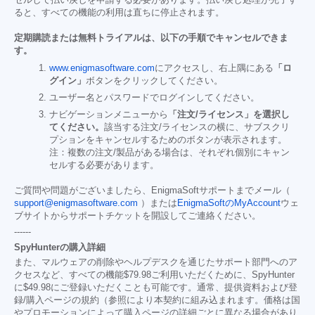
セルして払い戻しを申請する必要があります。払い戻し処理が完了す
ると、すべての機能の利用は直ちに停止されます。
定期購読または無料トライアルは、以下の手順でキャンセルできま
す。
www.enigmasoftware.com
にアクセスし、右上隅にある
「ロ
グイン」
ボタンをクリックしてください。
ユーザー名とパスワードでログインしてください。
ナビゲーションメニューから
「注文/ライセンス」を選択し
てください。
該当する注文/ライセンスの横に、サブスクリ
プションをキャンセルするためのボタンが表示されます。
注：複数の注文/製品がある場合は、それぞれ個別にキャン
セルする必要があります。
ご質問や問題がございましたら、EnigmaSoftサポートまでメール（
support@enigmasoftware.com
）または
EnigmaSoftのMyAccount
ウェ
ブサイトからサポートチケットを開設してご連絡ください。
------
SpyHunterの購入詳細
また、マルウェアの削除やヘルプデスクを通じたサポート部門へのア
クセスなど、すべての機能
$79.98
ご利用いただくために、SpyHunter
に
$49.98
にご登録いただくことも可能です。通常、提供資料および登
録/購入ページの規約（参照により本契約に組み込まれます。価格は国
やプロモーションによって購入ページの詳細ごとに異なる場合があり