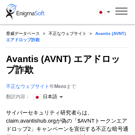
Skip
to
日本語
content
脅威データベース
不正なウェブサイト
Avantis (AVNT)
エアドロップ詐欺
Avantis (AVNT) エアドロッ
プ詐欺
不正なウェブサイト
年
Mezo
まで
翻訳内容：
日本語
サイバーセキュリティ研究者らは、
claim.avantishub.orgが偽の「$AVNTトークンエア
ドロップ2」キャンペーンを宣伝する不正な暗号通