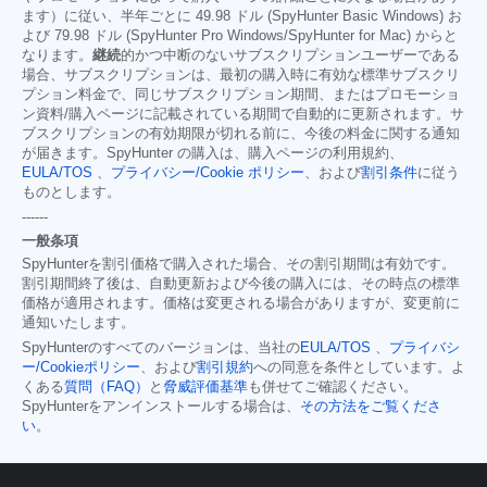
ます）に従い、半年ごとに 49.98 ドル (SpyHunter Basic Windows) お
よび 79.98 ドル (SpyHunter Pro Windows/SpyHunter for Mac) からと
なります。
継続
的かつ中断のないサブスクリプションユーザーである
場合、サブスクリプションは、最初の購入時に有効な標準サブスクリ
プション料金で、同じサブスクリプション期間、またはプロモーショ
ン資料/購入ページに記載されている期間で自動的に更新されます。サ
ブスクリプションの有効期限が切れる前に、今後の料金に関する通知
が届きます。SpyHunter の購入は、購入ページの利用規約、
EULA/TOS
、
プライバシー/Cookie ポリシー
、および
割引条件
に従う
ものとします。
------
一般条項
SpyHunterを割引価格で購入された場合、その割引期間は有効です。
割引期間終了後は、自動更新および今後の購入には、その時点の標準
価格が適用されます。価格は変更される場合がありますが、変更前に
通知いたします。
SpyHunterのすべてのバージョンは、当社の
EULA/TOS
、
プライバシ
ー/Cookieポリシー
、および
割引規約
への同意を条件としています。よ
くある
質問（FAQ）
と
脅威評価基準
も併せてご確認ください。
SpyHunterをアンインストールする場合は、
その方法をご覧くださ
い
。