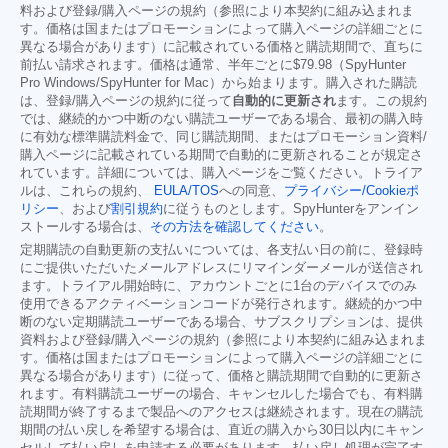
料および登録/購入ページの規約（参照により本契約に組み込まれま
す。価格は国またはプロモーションによって購入ページの詳細ごとに
異なる場合があります）に記載されている価格と購読期間で、直ちに
前払い請求されます。価格は通常、半年ごとに
$79.98
（SpyHunter
Pro Windows/SpyHunter for Mac）から始まります。購入された購読
は、登録/購入ページの規約に従って
自動的に更新され
ます。この規約
では、継続的かつ中断のない購読ユーザーである場合、最初の購入時
に有効な標準購読料金で、同じ購読期間、またはプロモーション資料/
購入ページに記載されている期間で自動的に更新されることが規定さ
れています。詳細については、購入ページをご覧ください。トライア
ルは、これらの規約、
EULA/TOS
への同意、
プライバシー/Cookieポ
リシー
、および
割引規約
に従うものとします。SpyHunterをアンイン
ストールする場合は、
その方法を確認してください
。
定期購読の自動更新の支払いについては、各支払い日の前に、登録時
にご提供いただいたメールアドレスにリマインダーメールが送信され
ます。トライアル開始時に、アカウントごとに1台のデバイスでのみ
使用できるアクティベーションコードが発行されます。継続的かつ中
断のない定期購読ユーザーである場合、サブスクリプションは、提供
資料および登録/購入ページの規約（参照により本契約に組み込まれま
す。価格は国またはプロモーションによって購入ページの詳細ごとに
異なる場合があります）に従って、価格と購読期間で自動的に更新さ
れます。有料購読ユーザーの場合、キャンセルした場合でも、有料購
読期間が終了するまで製品へのアクセスは継続されます。現在の購読
期間の払い戻しを希望する場合は、直近の購入から30日以内にキャン