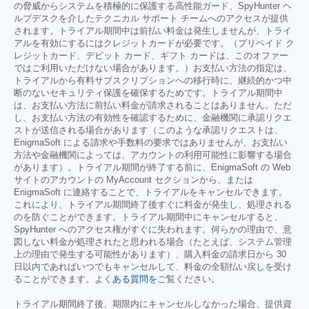
の脅威からシステムを積極的に保護する高性能ガード、SpyHunter ヘ
ルプデスクを介したテクニカル サポート チームへのアクセスが提供
されます。トライアル期間中は前払い料金は発生しませんが、トライ
アルを有効にするにはクレジットカードが必要です。（プリペイド ク
レジットカード、デビット カード、ギフト カードは、このオファー
ではご利用いただけない場合があります。）お支払い方法の指定は、
トライアルから有料サブスクリプションへの移行時に、継続的かつ中
断のないセキュリティ保護を確保するためです。トライアル期間中
は、お支払い方法に前払い料金が請求されることはありません。ただ
し、お支払い方法の有効性を確認するために、金融機関に承認リクエ
ストが送信される場合があります（このような承認リクエストは、
EnigmaSoft による請求や手数料の要求ではありませんが、お支払い
方法や金融機関によっては、アカウントの利用可能性に影響する場合
があります）。トライアル期間が終了する前に、EnigmaSoft の Web
サイトのアカウントの MyAccount セクションから、または
EnigmaSoft に連絡することで、トライアルをキャンセルできます。
これにより、トライアル期間終了後すぐに料金が発生し、処理される
のを防ぐことができます。トライアル期間中にキャンセルすると、
SpyHunter へのアクセス権がすぐに失われます。何らかの理由で、意
図しない料金が処理されたと思われる場合（たとえば、システム管理
上の理由で発生する可能性があります）、購入料金の請求日から 30
日以内であればいつでもキャンセルして、料金の全額払い戻しを受け
ることができます。よく
ある質問を
ご覧ください。
トライアル期間終了後、期限内にキャンセルしなかった場合、提供資