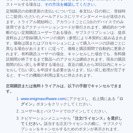
ストールする場合は、
その方法を確認してください
。
定期購読の自動更新の支払いについては、各支払い日の前に、登録時
にご提供いただいたメールアドレスにリマインダーメールが送信され
ます。トライアル開始時に、アカウントごとに1台のデバイスでのみ
使用できるアクティベーションコードが発行されます。継続的かつ中
断のない定期購読ユーザーである場合、サブスクリプションは、提供
資料および登録/購入ページの規約（参照により本契約に組み込まれま
す。価格は国またはプロモーションによって購入ページの詳細ごとに
異なる場合があります）に従って、価格と購読期間で自動的に更新さ
れます。有料購読ユーザーの場合、キャンセルした場合でも、有料購
読期間が終了するまで製品へのアクセスは継続されます。現在の購読
期間の払い戻しを希望する場合は、直近の購入から30日以内にキャン
セルして払い戻しを申請する必要があります。払い戻し処理が完了す
ると、すべての機能の利用は直ちに停止されます。
定期購読または無料トライアルは、以下の手順でキャンセルできま
す。
www.enigmasoftware.com
にアクセスし、右上隅にある
「ロ
グイン」
ボタンをクリックしてください。
ユーザー名とパスワードでログインしてください。
ナビゲーションメニューから
「注文/ライセンス」を選択し
てください。
該当する注文/ライセンスの横に、サブスクリ
プションをキャンセルするためのボタンが表示されます。