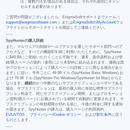
注：複数の注文/製品がある場合は、それぞれ個別にキャン
セルする必要があります。
ご質問や問題がございましたら、EnigmaSoftサポートまでメール（
support@enigmasoftware.com
）または
EnigmaSoftのMyAccount
ウェ
ブサイトからサポートチケットを開設してご連絡ください。
------
SpyHunterの購入詳細
また、マルウェアの削除やヘルプデスクを通じたサポート部門へのア
クセスなど、すべての機能
$79.98
ご利用いただくために、SpyHunter
に
$49.98
にご登録いただくことも可能です。通常、提供資料および登
録/購入ページの規約（参照により本契約に組み込まれます。価格は国
やプロモーションによって購入ページの詳細ごとに異なる場合があり
ます）に従い、半年ごとに 49.98 ドル (SpyHunter Basic Windows) お
よび 79.98 ドル (SpyHunter Pro Windows/SpyHunter for Mac) からと
なります。
継続
的かつ中断のないサブスクリプションユーザーである
場合、サブスクリプションは、最初の購入時に有効な標準サブスクリ
プション料金で、同じサブスクリプション期間、またはプロモーショ
ン資料/購入ページに記載されている期間で自動的に更新されます。サ
ブスクリプションの有効期限が切れる前に、今後の料金に関する通知
が届きます。SpyHunter の購入は、購入ページの利用規約、
EULA/TOS
、
プライバシー/Cookie ポリシー
、および
割引条件
に従う
ものとします。
------