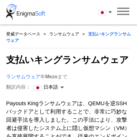
Skip
to
日本語
content
脅威データベース
ランサムウェア
支払いキングランサム
ウェア
支払いキングランサムウェア
ランサムウェア
年
Mezo
まで
翻訳内容：
日本語
Payouts Kingランサムウェアは、QEMUを逆SSH
バックドアとして利用することで、非常に巧妙な
回避手法を導入しました。この手法により、攻撃
者は侵害したシステム上に隠し仮想マシン（VM）
を直接展開することができ、従来のエンドポイン