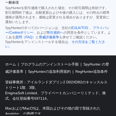
一般条項
SpyHunterを割引価格で購入された場合、その割引期間は有効です。
割引期間終了後は、自動更新および今後の購入には、その時点の標準
価格が適用されます。価格は変更される場合がありますが、変更前に
通知いたします。
SpyHunterのすべてのバージョンは、当社の
EULA/TOS
、
プライバシ
ー/Cookieポリシー
、および
割引規約
への同意を条件としています。よ
くある
質問（FAQ）
と
脅威評価基準
も併せてご確認ください。
SpyHunterをアンインストールする場合は、
その方法をご覧くださ
い
。
ホーム
プログラムのアンインストール手順
SpyHunter の脅
威評価基準
SpyHunterの追加利用規約
RegHunter追加条件
登録事務所：アイルランドダブリン2 D02XD82のキャッスルス
トリート1階、3階。
EnigmaSoft Limited、プライベートカンパニーリミテッド、株
式、会社登録番号597114。
MacおよびMacOSは、米国およびその他の国で登録された
AppleInc。の商標です。