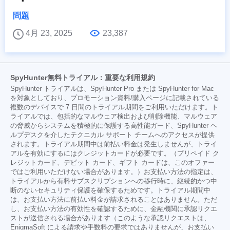
問題
4月 23, 2025
23,387
SpyHunter無料トライアル：重要な利用規約
SpyHunter トライアルは、SpyHunter Pro または SpyHunter for Mac
を対象としており、プロモーション資料/購入ページに記載されている
複数のデバイスで 7 日間のトライアル期間をご利用いただけます。ト
ライアルでは、包括的なマルウェア検出および削除機能、マルウェア
の脅威からシステムを積極的に保護する高性能ガード、SpyHunter ヘ
ルプデスクを介したテクニカル サポート チームへのアクセスが提供
されます。トライアル期間中は前払い料金は発生しませんが、トライ
アルを有効にするにはクレジットカードが必要です。（プリペイド ク
レジットカード、デビット カード、ギフト カードは、このオファー
ではご利用いただけない場合があります。）お支払い方法の指定は、
トライアルから有料サブスクリプションへの移行時に、継続的かつ中
断のないセキュリティ保護を確保するためです。トライアル期間中
は、お支払い方法に前払い料金が請求されることはありません。ただ
し、お支払い方法の有効性を確認するために、金融機関に承認リクエ
ストが送信される場合があります（このような承認リクエストは、
EnigmaSoft による請求や手数料の要求ではありませんが、お支払い