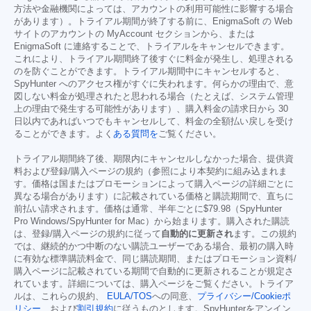
方法や金融機関によっては、アカウントの利用可能性に影響する場合
があります）。トライアル期間が終了する前に、EnigmaSoft の Web
サイトのアカウントの MyAccount セクションから、または
EnigmaSoft に連絡することで、トライアルをキャンセルできます。
これにより、トライアル期間終了後すぐに料金が発生し、処理される
のを防ぐことができます。トライアル期間中にキャンセルすると、
SpyHunter へのアクセス権がすぐに失われます。何らかの理由で、意
図しない料金が処理されたと思われる場合（たとえば、システム管理
上の理由で発生する可能性があります）、購入料金の請求日から 30
日以内であればいつでもキャンセルして、料金の全額払い戻しを受け
ることができます。よく
ある質問を
ご覧ください。
トライアル期間終了後、期限内にキャンセルしなかった場合、提供資
料および登録/購入ページの規約（参照により本契約に組み込まれま
す。価格は国またはプロモーションによって購入ページの詳細ごとに
異なる場合があります）に記載されている価格と購読期間で、直ちに
前払い請求されます。価格は通常、半年ごとに
$79.98
（SpyHunter
Pro Windows/SpyHunter for Mac）から始まります。購入された購読
は、登録/購入ページの規約に従って
自動的に更新され
ます。この規約
では、継続的かつ中断のない購読ユーザーである場合、最初の購入時
に有効な標準購読料金で、同じ購読期間、またはプロモーション資料/
購入ページに記載されている期間で自動的に更新されることが規定さ
れています。詳細については、購入ページをご覧ください。トライア
ルは、これらの規約、
EULA/TOS
への同意、
プライバシー/Cookieポ
リシー
、および
割引規約
に従うものとします。SpyHunterをアンイン