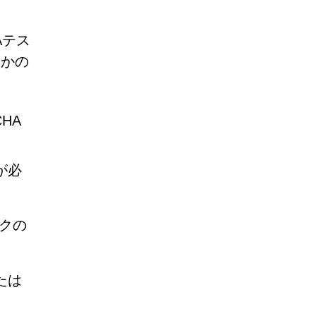
Aテス
つかの
HA
が必
ックの
たは