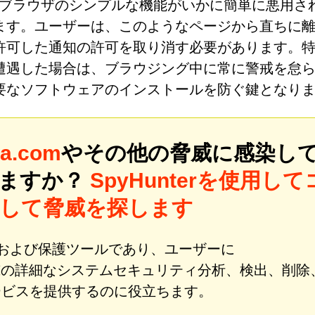
イトは、ブラウザのシンプルな機能がいかに簡単に悪用さ
ます。ユーザーは、このようなページから直ちに
許可した通知の許可を取り消す必要があります。
遭遇した場合は、ブラウジング中に常に警戒を怠
要なソフトウェアのインストールを防ぐ鍵となり
ca.com
やその他の脅威に感染し
いますか？
SpyHunterを使用して
して脅威を探します
修復および保護ツールであり、ユーザーに
威の詳細なシステムセキュリティ分析、検出、削除
ービスを提供するのに役立ちます。