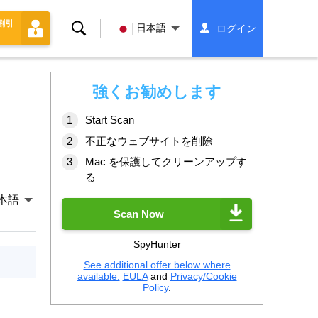
割引
検
日本語
ログイン
索
強くお勧めします
Start Scan
不正なウェブサイトを削除
Mac を保護してクリーンアップす
る
本語
Scan Now
SpyHunter
See additional offer below where
available.
EULA
and
Privacy/Cookie
Policy
.