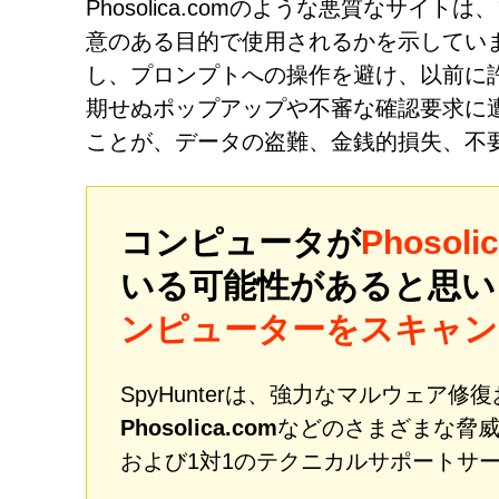
Phosolica.comのような悪質なサ
意のある目的で使用されるかを示してい
し、プロンプトへの操作を避け、以前に
期せぬポップアップや不審な確認要求に
ことが、データの盗難、金銭的損失、不
コンピュータが
Phosoli
いる可能性があると思
ンピューターをスキャン
SpyHunterは、強力なマルウェア
Phosolica.com
などのさまざまな脅
および1対1のテクニカルサポートサ