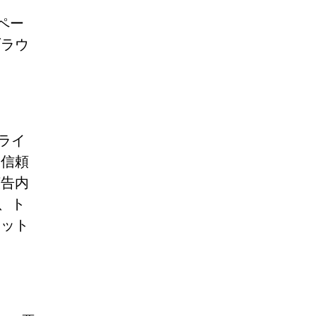
ペー
ブラウ
ンライ
、信頼
広告内
に、ト
ラット