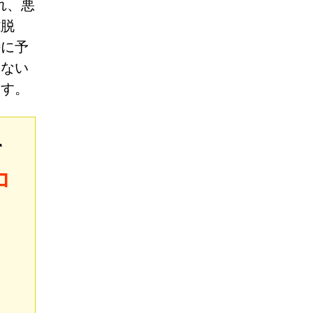
れ、悪
離脱
特に予
らない
ます。
て
コ
、