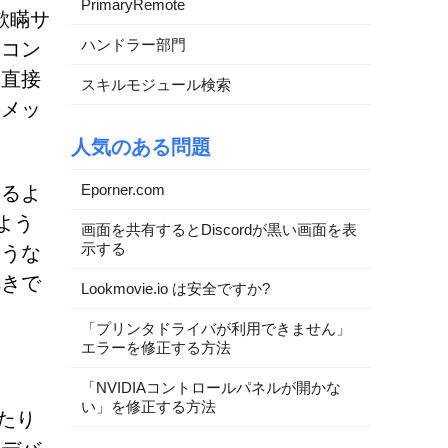
PrimaryRemote
欺瞞サ
ハンドラー部門
なコン
ら直接
スキルモジュール検索
のメッ
人気のある問題
Eporner.com
するよ
よう
画面を共有するとDiscordが黒い画面を表
示する
ような
べきで
Lookmovie.io は安全ですか?
「プリンタドライバが利用できません」
エラーを修正する方法
「NVIDIAコントロールパネルが開かな
い」を修正する方法
けたり