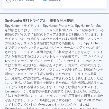
SpyHunter無料トライアル：重要な利用規約
SpyHunter トライアルは、SpyHunter Pro または SpyHunter for Mac
を対象としており、プロモーション資料/購入ページに記載されている
複数のデバイスで 7 日間のトライアル期間をご利用いただけます。ト
ライアルでは、包括的なマルウェア検出および削除機能、マルウェア
の脅威からシステムを積極的に保護する高性能ガード、SpyHunter ヘ
ルプデスクを介したテクニカル サポート チームへのアクセスが提供
されます。トライアル期間中は前払い料金は発生しませんが、トライ
アルを有効にするにはクレジットカードが必要です。（プリペイド ク
レジットカード、デビット カード、ギフト カードは、このオファー
ではご利用いただけない場合があります。）お支払い方法の指定は、
トライアルから有料サブスクリプションへの移行時に、継続的かつ中
断のないセキュリティ保護を確保するためです。トライアル期間中
は、お支払い方法に前払い料金が請求されることはありません。ただ
し、お支払い方法の有効性を確認するために、金融機関に承認リクエ
ストが送信される場合があります（このような承認リクエストは、
EnigmaSoft による請求や手数料の要求ではありませんが、お支払い
方法や金融機関によっては、アカウントの利用可能性に影響する場合
があります）。トライアル期間が終了する前に、EnigmaSoft の Web
サイトのアカウントの MyAccount セクションから、または