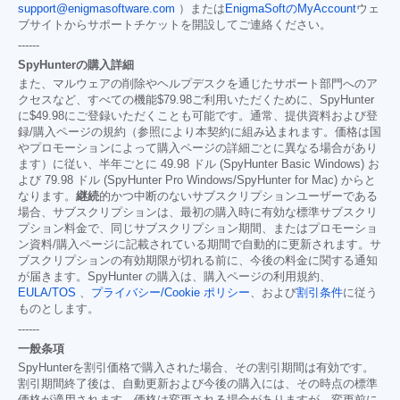
support@enigmasoftware.com
）または
EnigmaSoftのMyAccount
ウェ
ブサイトからサポートチケットを開設してご連絡ください。
------
SpyHunterの購入詳細
また、マルウェアの削除やヘルプデスクを通じたサポート部門へのア
クセスなど、すべての機能
$79.98
ご利用いただくために、SpyHunter
に
$49.98
にご登録いただくことも可能です。通常、提供資料および登
録/購入ページの規約（参照により本契約に組み込まれます。価格は国
やプロモーションによって購入ページの詳細ごとに異なる場合があり
ます）に従い、半年ごとに 49.98 ドル (SpyHunter Basic Windows) お
よび 79.98 ドル (SpyHunter Pro Windows/SpyHunter for Mac) からと
なります。
継続
的かつ中断のないサブスクリプションユーザーである
場合、サブスクリプションは、最初の購入時に有効な標準サブスクリ
プション料金で、同じサブスクリプション期間、またはプロモーショ
ン資料/購入ページに記載されている期間で自動的に更新されます。サ
ブスクリプションの有効期限が切れる前に、今後の料金に関する通知
が届きます。SpyHunter の購入は、購入ページの利用規約、
EULA/TOS
、
プライバシー/Cookie ポリシー
、および
割引条件
に従う
ものとします。
------
一般条項
SpyHunterを割引価格で購入された場合、その割引期間は有効です。
割引期間終了後は、自動更新および今後の購入には、その時点の標準
価格が適用されます。価格は変更される場合がありますが、変更前に