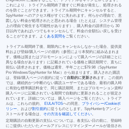
EnigmaSoft に連絡することで、トライアルをキャンセルできます。
これにより、トライアル期間終了後すぐに料金が発生し、処理される
のを防ぐことができます。トライアル期間中にキャンセルすると、
SpyHunter へのアクセス権がすぐに失われます。何らかの理由で、意
図しない料金が処理されたと思われる場合（たとえば、システム管理
上の理由で発生する可能性があります）、購入料金の請求日から 30
日以内であればいつでもキャンセルして、料金の全額払い戻しを受け
ることができます。よく
ある質問を
ご覧ください。
トライアル期間終了後、期限内にキャンセルしなかった場合、提供資
料および登録/購入ページの規約（参照により本契約に組み込まれま
す。価格は国またはプロモーションによって購入ページの詳細ごとに
異なる場合があります）に記載されている価格と購読期間で、直ちに
前払い請求されます。価格は通常、半年ごとに
$79.98
（SpyHunter
Pro Windows/SpyHunter for Mac）から始まります。購入された購読
は、登録/購入ページの規約に従って
自動的に更新され
ます。この規約
では、継続的かつ中断のない購読ユーザーである場合、最初の購入時
に有効な標準購読料金で、同じ購読期間、またはプロモーション資料/
購入ページに記載されている期間で自動的に更新されることが規定さ
れています。詳細については、購入ページをご覧ください。トライア
ルは、これらの規約、
EULA/TOS
への同意、
プライバシー/Cookieポ
リシー
、および
割引規約
に従うものとします。SpyHunterをアンイン
ストールする場合は、
その方法を確認してください
。
定期購読の自動更新の支払いについては、各支払い日の前に、登録時
にご提供いただいたメールアドレスにリマインダーメールが送信され