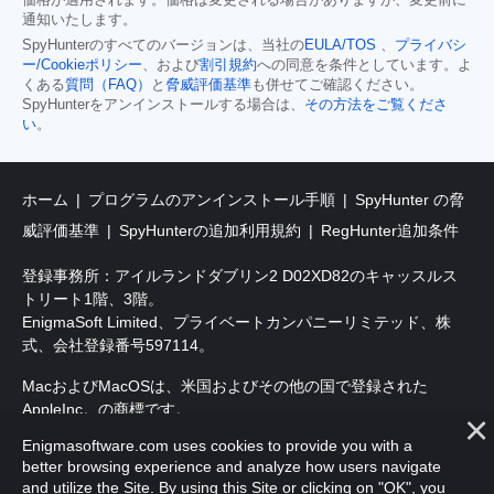
通知いたします。
SpyHunterのすべてのバージョンは、当社の
EULA/TOS
、
プライバシ
ー/Cookieポリシー
、および
割引規約
への同意を条件としています。よ
くある
質問（FAQ）
と
脅威評価基準
も併せてご確認ください。
SpyHunterをアンインストールする場合は、
その方法をご覧くださ
い
。
ホーム
プログラムのアンインストール手順
SpyHunter の脅
威評価基準
SpyHunterの追加利用規約
RegHunter追加条件
登録事務所：アイルランドダブリン2 D02XD82のキャッスルス
トリート1階、3階。
EnigmaSoft Limited、プライベートカンパニーリミテッド、株
式、会社登録番号597114。
MacおよびMacOSは、米国およびその他の国で登録された
AppleInc。の商標です。
Enigmasoftware.com uses cookies to provide you with a
著作権2016-
2026
。EnigmaSoft Ltd.無断複写・転載を禁じます。
better browsing experience and analyze how users navigate
and utilize the Site. By using this Site or clicking on "OK", you