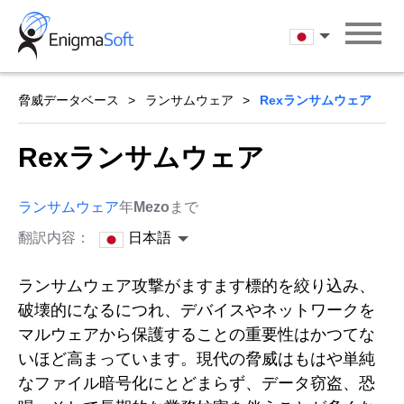
Skip
to
日本語
content
脅威データベース
ランサムウェア
Rexランサムウェア
Rexランサムウェア
ランサムウェア
年
Mezo
まで
翻訳内容：
日本語
ランサムウェア攻撃がますます標的を絞り込み、
破壊的になるにつれ、デバイスやネットワークを
マルウェアから保護することの重要性はかつてな
いほど高まっています。現代の脅威はもはや単純
なファイル暗号化にとどまらず、データ窃盗、恐