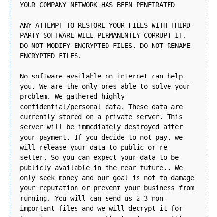
YOUR COMPANY NETWORK HAS BEEN PENETRATED
ANY ATTEMPT TO RESTORE YOUR FILES WITH THIRD-
PARTY SOFTWARE WILL PERMANENTLY CORRUPT IT.
DO NOT MODIFY ENCRYPTED FILES. DO NOT RENAME
ENCRYPTED FILES.
No software available on internet can help
you. We are the only ones able to solve your
problem. We gathered highly
confidential/personal data. These data are
currently stored on a private server. This
server will be immediately destroyed after
your payment. If you decide to not pay, we
will release your data to public or re-
seller. So you can expect your data to be
publicly available in the near future.. We
only seek money and our goal is not to damage
your reputation or prevent your business from
running. You will can send us 2-3 non-
important files and we will decrypt it for