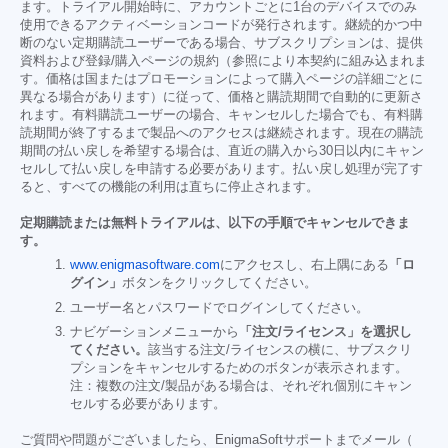
ます。トライアル開始時に、アカウントごとに1台のデバイスでのみ
使用できるアクティベーションコードが発行されます。継続的かつ中
断のない定期購読ユーザーである場合、サブスクリプションは、提供
資料および登録/購入ページの規約（参照により本契約に組み込まれま
す。価格は国またはプロモーションによって購入ページの詳細ごとに
異なる場合があります）に従って、価格と購読期間で自動的に更新さ
れます。有料購読ユーザーの場合、キャンセルした場合でも、有料購
読期間が終了するまで製品へのアクセスは継続されます。現在の購読
期間の払い戻しを希望する場合は、直近の購入から30日以内にキャン
セルして払い戻しを申請する必要があります。払い戻し処理が完了す
ると、すべての機能の利用は直ちに停止されます。
定期購読または無料トライアルは、以下の手順でキャンセルできま
す。
www.enigmasoftware.com
にアクセスし、右上隅にある
「ロ
グイン」
ボタンをクリックしてください。
ユーザー名とパスワードでログインしてください。
ナビゲーションメニューから
「注文/ライセンス」を選択し
てください。
該当する注文/ライセンスの横に、サブスクリ
プションをキャンセルするためのボタンが表示されます。
注：複数の注文/製品がある場合は、それぞれ個別にキャン
セルする必要があります。
ご質問や問題がございましたら、EnigmaSoftサポートまでメール（