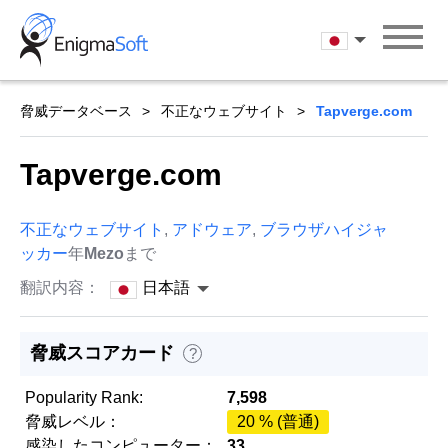
Skip
to
日本語
content
脅威データベース
不正なウェブサイト
Tapverge.com
Tapverge.com
不正なウェブサイト
,
アドウェア
,
ブラウザハイジャ
ッカー
年
Mezo
まで
翻訳内容：
日本語
脅威スコアカード
?
Popularity Rank:
7,598
脅威レベル：
20 % (普通)
感染したコンピューター：
33