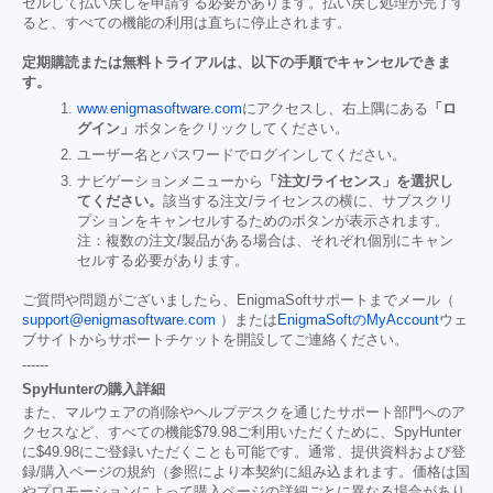
セルして払い戻しを申請する必要があります。払い戻し処理が完了す
ると、すべての機能の利用は直ちに停止されます。
定期購読または無料トライアルは、以下の手順でキャンセルできま
す。
www.enigmasoftware.com
にアクセスし、右上隅にある
「ロ
グイン」
ボタンをクリックしてください。
ユーザー名とパスワードでログインしてください。
ナビゲーションメニューから
「注文/ライセンス」を選択し
てください。
該当する注文/ライセンスの横に、サブスクリ
プションをキャンセルするためのボタンが表示されます。
注：複数の注文/製品がある場合は、それぞれ個別にキャン
セルする必要があります。
ご質問や問題がございましたら、EnigmaSoftサポートまでメール（
support@enigmasoftware.com
）または
EnigmaSoftのMyAccount
ウェ
ブサイトからサポートチケットを開設してご連絡ください。
------
SpyHunterの購入詳細
また、マルウェアの削除やヘルプデスクを通じたサポート部門へのア
クセスなど、すべての機能
$79.98
ご利用いただくために、SpyHunter
に
$49.98
にご登録いただくことも可能です。通常、提供資料および登
録/購入ページの規約（参照により本契約に組み込まれます。価格は国
やプロモーションによって購入ページの詳細ごとに異なる場合があり