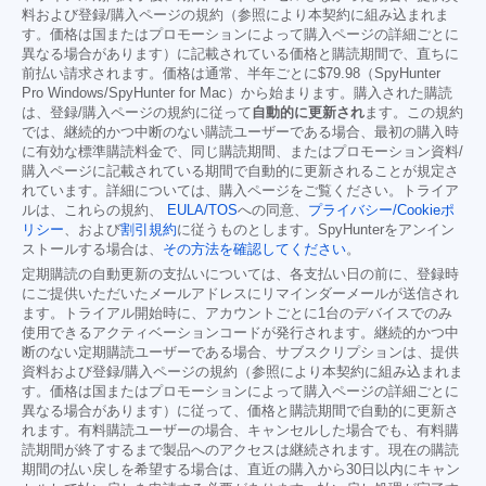
料および登録/購入ページの規約（参照により本契約に組み込まれま
す。価格は国またはプロモーションによって購入ページの詳細ごとに
異なる場合があります）に記載されている価格と購読期間で、直ちに
前払い請求されます。価格は通常、半年ごとに
$79.98
（SpyHunter
Pro Windows/SpyHunter for Mac）から始まります。購入された購読
は、登録/購入ページの規約に従って
自動的に更新され
ます。この規約
では、継続的かつ中断のない購読ユーザーである場合、最初の購入時
に有効な標準購読料金で、同じ購読期間、またはプロモーション資料/
購入ページに記載されている期間で自動的に更新されることが規定さ
れています。詳細については、購入ページをご覧ください。トライア
ルは、これらの規約、
EULA/TOS
への同意、
プライバシー/Cookieポ
リシー
、および
割引規約
に従うものとします。SpyHunterをアンイン
ストールする場合は、
その方法を確認してください
。
定期購読の自動更新の支払いについては、各支払い日の前に、登録時
にご提供いただいたメールアドレスにリマインダーメールが送信され
ます。トライアル開始時に、アカウントごとに1台のデバイスでのみ
使用できるアクティベーションコードが発行されます。継続的かつ中
断のない定期購読ユーザーである場合、サブスクリプションは、提供
資料および登録/購入ページの規約（参照により本契約に組み込まれま
す。価格は国またはプロモーションによって購入ページの詳細ごとに
異なる場合があります）に従って、価格と購読期間で自動的に更新さ
れます。有料購読ユーザーの場合、キャンセルした場合でも、有料購
読期間が終了するまで製品へのアクセスは継続されます。現在の購読
期間の払い戻しを希望する場合は、直近の購入から30日以内にキャン