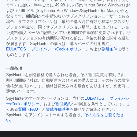
ます）に従い、半年ごとに 49.98 ドル (SpyHunter Basic Windows) お
よび 79.98 ドル (SpyHunter Pro Windows/SpyHunter for Mac) からと
なります。
継続
的かつ中断のないサブスクリプションユーザーである
場合、サブスクリプションは、最初の購入時に有効な標準サブスクリ
プション料金で、同じサブスクリプション期間、またはプロモーショ
ン資料/購入ページに記載されている期間で自動的に更新されます。サ
ブスクリプションの有効期限が切れる前に、今後の料金に関する通知
が届きます。SpyHunter の購入は、購入ページの利用規約、
EULA/TOS
、
プライバシー/Cookie ポリシー
、および
割引条件
に従う
ものとします。
------
一般条項
SpyHunterを割引価格で購入された場合、その割引期間は有効です。
割引期間終了後は、自動更新および今後の購入には、その時点の標準
価格が適用されます。価格は変更される場合がありますが、変更前に
通知いたします。
SpyHunterのすべてのバージョンは、当社の
EULA/TOS
、
プライバシ
ー/Cookieポリシー
、および
割引規約
への同意を条件としています。よ
くある
質問（FAQ）
と
脅威評価基準
も併せてご確認ください。
SpyHunterをアンインストールする場合は、
その方法をご覧くださ
い
。