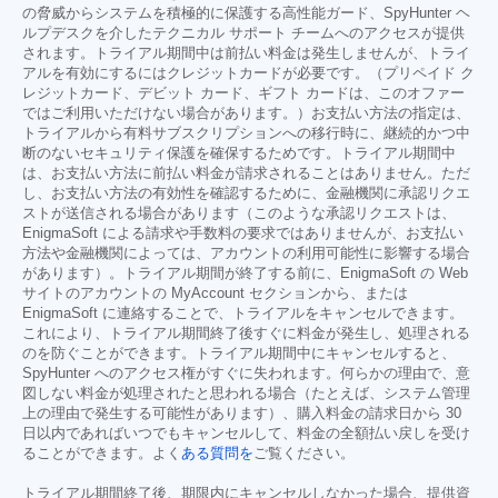
の脅威からシステムを積極的に保護する高性能ガード、SpyHunter ヘ
ルプデスクを介したテクニカル サポート チームへのアクセスが提供
されます。トライアル期間中は前払い料金は発生しませんが、トライ
アルを有効にするにはクレジットカードが必要です。（プリペイド ク
レジットカード、デビット カード、ギフト カードは、このオファー
ではご利用いただけない場合があります。）お支払い方法の指定は、
トライアルから有料サブスクリプションへの移行時に、継続的かつ中
断のないセキュリティ保護を確保するためです。トライアル期間中
は、お支払い方法に前払い料金が請求されることはありません。ただ
し、お支払い方法の有効性を確認するために、金融機関に承認リクエ
ストが送信される場合があります（このような承認リクエストは、
EnigmaSoft による請求や手数料の要求ではありませんが、お支払い
方法や金融機関によっては、アカウントの利用可能性に影響する場合
があります）。トライアル期間が終了する前に、EnigmaSoft の Web
サイトのアカウントの MyAccount セクションから、または
EnigmaSoft に連絡することで、トライアルをキャンセルできます。
これにより、トライアル期間終了後すぐに料金が発生し、処理される
のを防ぐことができます。トライアル期間中にキャンセルすると、
SpyHunter へのアクセス権がすぐに失われます。何らかの理由で、意
図しない料金が処理されたと思われる場合（たとえば、システム管理
上の理由で発生する可能性があります）、購入料金の請求日から 30
日以内であればいつでもキャンセルして、料金の全額払い戻しを受け
ることができます。よく
ある質問を
ご覧ください。
トライアル期間終了後、期限内にキャンセルしなかった場合、提供資