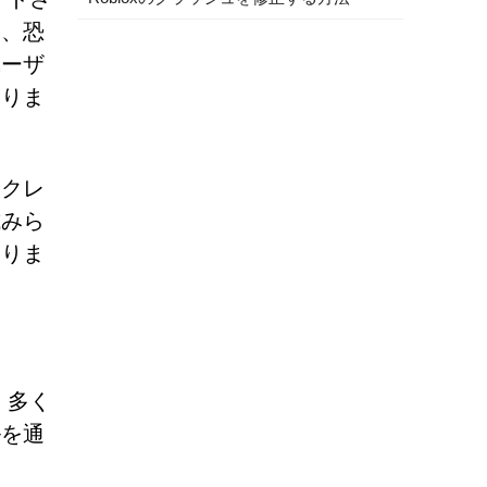
は、恐
ユーザ
ありま
、クレ
試みら
ありま
。多く
ルを通