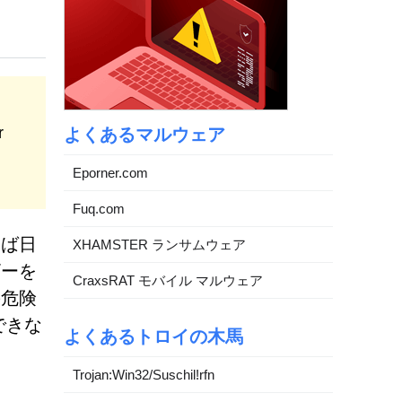
r
よくあるマルウェア
Eporner.com
Fuq.com
しば日
XHAMSTER ランサムウェア
ザーを
CraxsRAT モバイル マルウェア
の危険
できな
よくあるトロイの木馬
Trojan:Win32/Suschil!rfn