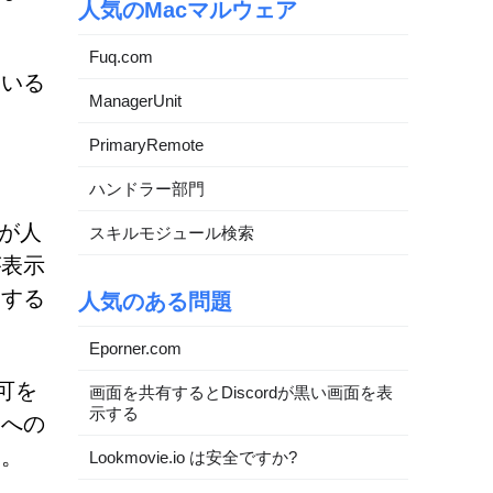
人気のMacマルウェア
Fuq.com
ている
ManagerUnit
PrimaryRemote
ハンドラー部門
者が人
スキルモジュール検索
が表示
クする
人気のある問題
Eporner.com
可を
画面を共有するとDiscordが黒い画面を表
示する
ムへの
ん。
Lookmovie.io は安全ですか?