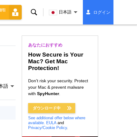
割引
検
日本語
ログイン
索
あなたにおすすめ
How Secure is Your
Mac? Get Mac
Protection!
Don't risk your security. Protect
本語
your Mac & prevent malware
with
SpyHunter
.
ダウンロード中
See additional offer below where
available.
EULA
and
Privacy/Cookie Policy
.