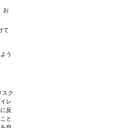
、お
けて
のよう
リスク
ダイレ
知に反
ること
戒を怠