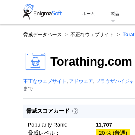
Skip
to
ホーム
製品
content
脅威データベース
不正なウェブサイト
Tora
Torathing.com
不正なウェブサイト
,
アドウェア
,
ブラウザハイジャ
まで
脅威スコアカード
?
Popularity Rank:
11,707
脅威レベル：
20 % (普通)