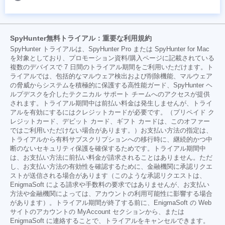
SpyHunter無料トライアル：重要な利用規約
SpyHunter トライアルは、SpyHunter Pro または SpyHunter for Mac
を対象としており、プロモーション資料/購入ページに記載されている
複数のデバイスで 7 日間のトライアル期間をご利用いただけます。ト
ライアルでは、包括的なマルウェア検出および削除機能、マルウェア
の脅威からシステムを積極的に保護する高性能ガード、SpyHunter ヘ
ルプデスクを介したテクニカル サポート チームへのアクセスが提供
されます。トライアル期間中は前払い料金は発生しませんが、トライ
アルを有効にするにはクレジットカードが必要です。（プリペイド ク
レジットカード、デビット カード、ギフト カードは、このオファー
ではご利用いただけない場合があります。）お支払い方法の指定は、
トライアルから有料サブスクリプションへの移行時に、継続的かつ中
断のないセキュリティ保護を確保するためです。トライアル期間中
は、お支払い方法に前払い料金が請求されることはありません。ただ
し、お支払い方法の有効性を確認するために、金融機関に承認リクエ
ストが送信される場合があります（このような承認リクエストは、
EnigmaSoft による請求や手数料の要求ではありませんが、お支払い
方法や金融機関によっては、アカウントの利用可能性に影響する場合
があります）。トライアル期間が終了する前に、EnigmaSoft の Web
サイトのアカウントの MyAccount セクションから、または
EnigmaSoft に連絡することで、トライアルをキャンセルできます。