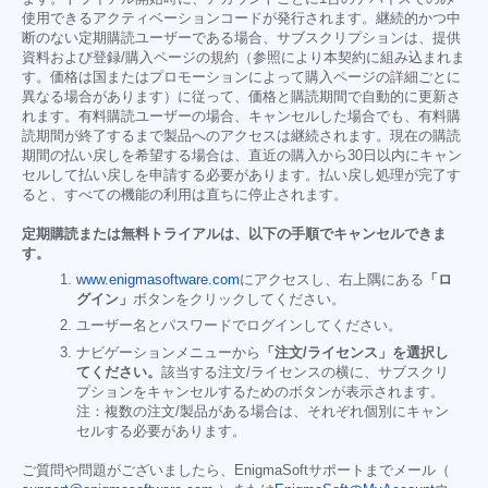
使用できるアクティベーションコードが発行されます。継続的かつ中
断のない定期購読ユーザーである場合、サブスクリプションは、提供
資料および登録/購入ページの規約（参照により本契約に組み込まれま
す。価格は国またはプロモーションによって購入ページの詳細ごとに
異なる場合があります）に従って、価格と購読期間で自動的に更新さ
れます。有料購読ユーザーの場合、キャンセルした場合でも、有料購
読期間が終了するまで製品へのアクセスは継続されます。現在の購読
期間の払い戻しを希望する場合は、直近の購入から30日以内にキャン
セルして払い戻しを申請する必要があります。払い戻し処理が完了す
ると、すべての機能の利用は直ちに停止されます。
定期購読または無料トライアルは、以下の手順でキャンセルできま
す。
www.enigmasoftware.com
にアクセスし、右上隅にある
「ロ
グイン」
ボタンをクリックしてください。
ユーザー名とパスワードでログインしてください。
ナビゲーションメニューから
「注文/ライセンス」を選択し
てください。
該当する注文/ライセンスの横に、サブスクリ
プションをキャンセルするためのボタンが表示されます。
注：複数の注文/製品がある場合は、それぞれ個別にキャン
セルする必要があります。
ご質問や問題がございましたら、EnigmaSoftサポートまでメール（