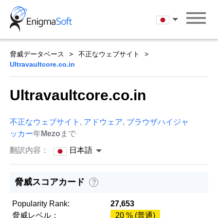
Skip
to
日本語
content
脅威データベース
不正なウェブサイト
Ultravaultcore.co.in
Ultravaultcore.co.in
不正なウェブサイト
,
アドウェア
,
ブラウザハイジャ
ッカー
年
Mezo
まで
翻訳内容：
日本語
脅威スコアカード
?
Popularity Rank:
27,653
脅威レベル：
20 % (普通)