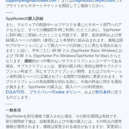
support@enigmasoftware.com
）または
EnigmaSoftのMyAccount
ウェ
ブサイトからサポートチケットを開設してご連絡ください。
------
SpyHunterの購入詳細
また、マルウェアの削除やヘルプデスクを通じたサポート部門へのア
クセスなど、すべての機能
$79.98
ご利用いただくために、SpyHunter
に
$49.98
にご登録いただくことも可能です。通常、提供資料および登
録/購入ページの規約（参照により本契約に組み込まれます。価格は国
やプロモーションによって購入ページの詳細ごとに異なる場合があり
ます）に従い、半年ごとに 49.98 ドル (SpyHunter Basic Windows) お
よび 79.98 ドル (SpyHunter Pro Windows/SpyHunter for Mac) からと
なります。
継続
的かつ中断のないサブスクリプションユーザーである
場合、サブスクリプションは、最初の購入時に有効な標準サブスクリ
プション料金で、同じサブスクリプション期間、またはプロモーショ
ン資料/購入ページに記載されている期間で自動的に更新されます。サ
ブスクリプションの有効期限が切れる前に、今後の料金に関する通知
が届きます。SpyHunter の購入は、購入ページの利用規約、
EULA/TOS
、
プライバシー/Cookie ポリシー
、および
割引条件
に従う
ものとします。
------
一般条項
SpyHunterを割引価格で購入された場合、その割引期間は有効です。
割引期間終了後は、自動更新および今後の購入には、その時点の標準
価格が適用されます。価格は変更される場合がありますが、変更前に