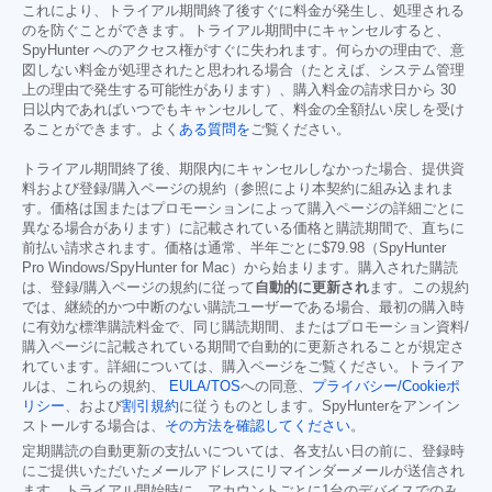
これにより、トライアル期間終了後すぐに料金が発生し、処理される
のを防ぐことができます。トライアル期間中にキャンセルすると、
SpyHunter へのアクセス権がすぐに失われます。何らかの理由で、意
図しない料金が処理されたと思われる場合（たとえば、システム管理
上の理由で発生する可能性があります）、購入料金の請求日から 30
日以内であればいつでもキャンセルして、料金の全額払い戻しを受け
ることができます。よく
ある質問を
ご覧ください。
トライアル期間終了後、期限内にキャンセルしなかった場合、提供資
料および登録/購入ページの規約（参照により本契約に組み込まれま
す。価格は国またはプロモーションによって購入ページの詳細ごとに
異なる場合があります）に記載されている価格と購読期間で、直ちに
前払い請求されます。価格は通常、半年ごとに
$79.98
（SpyHunter
Pro Windows/SpyHunter for Mac）から始まります。購入された購読
は、登録/購入ページの規約に従って
自動的に更新され
ます。この規約
では、継続的かつ中断のない購読ユーザーである場合、最初の購入時
に有効な標準購読料金で、同じ購読期間、またはプロモーション資料/
購入ページに記載されている期間で自動的に更新されることが規定さ
れています。詳細については、購入ページをご覧ください。トライア
ルは、これらの規約、
EULA/TOS
への同意、
プライバシー/Cookieポ
リシー
、および
割引規約
に従うものとします。SpyHunterをアンイン
ストールする場合は、
その方法を確認してください
。
定期購読の自動更新の支払いについては、各支払い日の前に、登録時
にご提供いただいたメールアドレスにリマインダーメールが送信され
ます。トライアル開始時に、アカウントごとに1台のデバイスでのみ