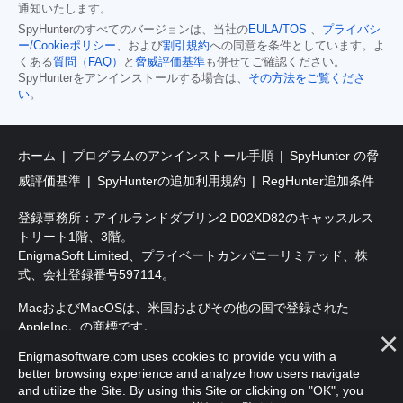
通知いたします。
SpyHunterのすべてのバージョンは、当社の
EULA/TOS
、
プライバシ
ー/Cookieポリシー
、および
割引規約
への同意を条件としています。よ
くある
質問（FAQ）
と
脅威評価基準
も併せてご確認ください。
SpyHunterをアンインストールする場合は、
その方法をご覧くださ
い
。
ホーム
プログラムのアンインストール手順
SpyHunter の脅
威評価基準
SpyHunterの追加利用規約
RegHunter追加条件
登録事務所：アイルランドダブリン2 D02XD82のキャッスルス
トリート1階、3階。
EnigmaSoft Limited、プライベートカンパニーリミテッド、株
式、会社登録番号597114。
MacおよびMacOSは、米国およびその他の国で登録された
AppleInc。の商標です。
Enigmasoftware.com uses cookies to provide you with a
著作権2016-
2026
。EnigmaSoft Ltd.無断複写・転載を禁じます。
better browsing experience and analyze how users navigate
and utilize the Site. By using this Site or clicking on "OK", you