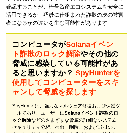
確認することが、暗号資産エコシステムを安全に
活用できるか、巧妙に仕組まれた詐欺の次の被害
者になるかの違いを生む可能性があります。
コンピュータが
Solanaイベン
ト詐欺のロック解除
やその他の
脅威に感染している可能性があ
ると思いますか？
SpyHunterを
使用してコンピューターをスキ
ャンして脅威を探します
SpyHunterは、強力なマルウェア修復および保護ツ
ールであり、ユーザーに
Solanaイベント詐欺のロ
ック解除
などのさまざまな脅威の詳細なシステム
セキュリティ分析、検出、削除、および1対1のテ