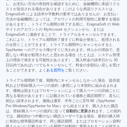
し、お支払い方法の有効性を確認するために、金融機関に承認リクエ
ストが送信される場合があります（このような承認リクエストは、
EnigmaSoft による請求や手数料の要求ではありませんが、お支払い
方法や金融機関によっては、アカウントの利用可能性に影響する場合
があります）。トライアル期間が終了する前に、EnigmaSoft の Web
サイトのアカウントの MyAccount セクションから、または
EnigmaSoft に連絡することで、トライアルをキャンセルできます。
これにより、トライアル期間終了後すぐに料金が発生し、処理される
のを防ぐことができます。トライアル期間中にキャンセルすると、
SpyHunter へのアクセス権がすぐに失われます。何らかの理由で、意
図しない料金が処理されたと思われる場合（たとえば、システム管理
上の理由で発生する可能性があります）、購入料金の請求日から 30
日以内であればいつでもキャンセルして、料金の全額払い戻しを受け
ることができます。よく
ある質問を
ご覧ください。
トライアル期間終了後、期限内にキャンセルしなかった場合、提供資
料および登録/購入ページの規約（参照により本契約に組み込まれま
す。価格は国またはプロモーションによって購入ページの詳細ごとに
異なる場合があります）に記載されている価格と購読期間で、直ちに
前払い請求されます。価格は通常、半年ごとに
$79.98
（SpyHunter
Pro Windows/SpyHunter for Mac）から始まります。購入された購読
は、登録/購入ページの規約に従って
自動的に更新され
ます。この規約
では、継続的かつ中断のない購読ユーザーである場合、最初の購入時
に有効な標準購読料金で、同じ購読期間、またはプロモーション資料/
購入ページに記載されている期間で自動的に更新されることが規定さ