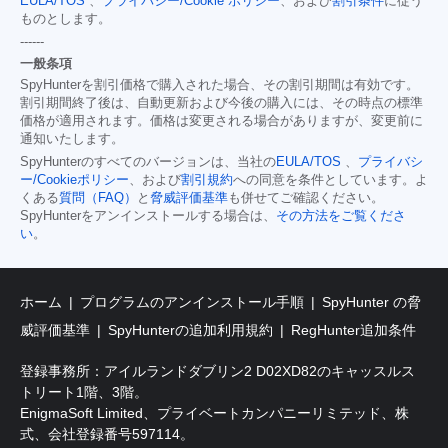
EULA/TOS
、
プライバシー/Cookie ポリシー
、および
割引条件
に従う
ものとします。
------
一般条項
SpyHunterを割引価格で購入された場合、その割引期間は有効です。
割引期間終了後は、自動更新および今後の購入には、その時点の標準
価格が適用されます。価格は変更される場合がありますが、変更前に
通知いたします。
SpyHunterのすべてのバージョンは、当社の
EULA/TOS
、
プライバシ
ー/Cookieポリシー
、および
割引規約
への同意を条件としています。よ
くある
質問（FAQ）
と
脅威評価基準
も併せてご確認ください。
SpyHunterをアンインストールする場合は、
その方法をご覧くださ
い
。
ホーム
プログラムのアンインストール手順
SpyHunter の脅
威評価基準
SpyHunterの追加利用規約
RegHunter追加条件
登録事務所：アイルランドダブリン2 D02XD82のキャッスルス
トリート1階、3階。
EnigmaSoft Limited、プライベートカンパニーリミテッド、株
式、会社登録番号597114。