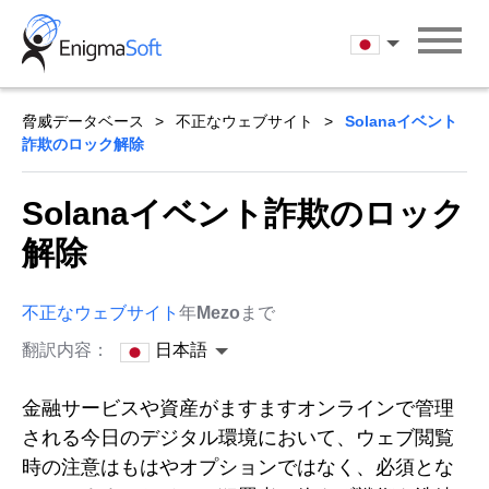
Skip
to
日本語
content
脅威データベース
不正なウェブサイト
Solanaイベント
詐欺のロック解除
Solanaイベント詐欺のロック
解除
不正なウェブサイト
年
Mezo
まで
翻訳内容：
日本語
金融サービスや資産がますますオンラインで管理
される今日のデジタル環境において、ウェブ閲覧
時の注意はもはやオプションではなく、必須とな