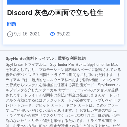
Discord 灰色の画面で立ち往生
問題
9月 16, 2021
35,022
SpyHunter無料トライアル：重要な利用規約
SpyHunter トライアルは、SpyHunter Pro または SpyHunter for Mac
を対象としており、プロモーション資料/購入ページに記載されている
複数のデバイスで 7 日間のトライアル期間をご利用いただけます。ト
ライアルでは、包括的なマルウェア検出および削除機能、マルウェア
の脅威からシステムを積極的に保護する高性能ガード、SpyHunter ヘ
ルプデスクを介したテクニカル サポート チームへのアクセスが提供
されます。トライアル期間中は前払い料金は発生しませんが、トライ
アルを有効にするにはクレジットカードが必要です。（プリペイド ク
レジットカード、デビット カード、ギフト カードは、このオファー
ではご利用いただけない場合があります。）お支払い方法の指定は、
トライアルから有料サブスクリプションへの移行時に、継続的かつ中
断のないセキュリティ保護を確保するためです。トライアル期間中
は、お支払い方法に前払い料金が請求されることはありません。ただ