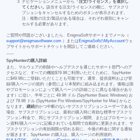
ナビゲーションメニューから
「注文/ライセンス」を選択し
てください。
該当する注文/ライセンスの横に、サブスクリ
プションをキャンセルするためのボタンが表示されます。
注：複数の注文/製品がある場合は、それぞれ個別にキャン
セルする必要があります。
ご質問や問題がございましたら、EnigmaSoftサポートまでメール（
support@enigmasoftware.com
）または
EnigmaSoftのMyAccount
ウェ
ブサイトからサポートチケットを開設してご連絡ください。
------
SpyHunterの購入詳細
また、マルウェアの削除やヘルプデスクを通じたサポート部門へのア
クセスなど、すべての機能
$79.98
ご利用いただくために、SpyHunter
に
$49.98
にご登録いただくことも可能です。通常、提供資料および登
録/購入ページの規約（参照により本契約に組み込まれます。価格は国
やプロモーションによって購入ページの詳細ごとに異なる場合があり
ます）に従い、半年ごとに 49.98 ドル (SpyHunter Basic Windows) お
よび 79.98 ドル (SpyHunter Pro Windows/SpyHunter for Mac) からと
なります。
継続
的かつ中断のないサブスクリプションユーザーである
場合、サブスクリプションは、最初の購入時に有効な標準サブスクリ
プション料金で、同じサブスクリプション期間、またはプロモーショ
ン資料/購入ページに記載されている期間で自動的に更新されます。サ
ブスクリプションの有効期限が切れる前に、今後の料金に関する通知
が届きます。SpyHunter の購入は、購入ページの利用規約、