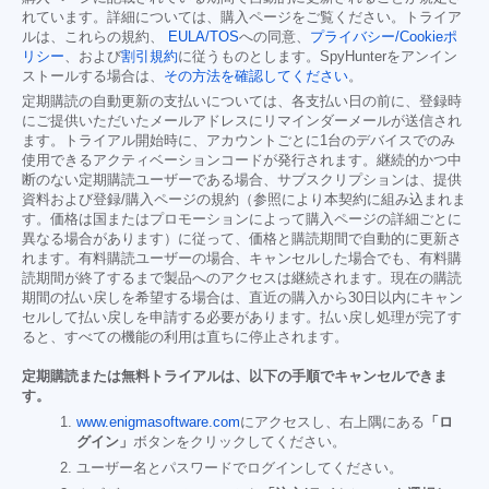
れています。詳細については、購入ページをご覧ください。トライア
ルは、これらの規約、
EULA/TOS
への同意、
プライバシー/Cookieポ
リシー
、および
割引規約
に従うものとします。SpyHunterをアンイン
ストールする場合は、
その方法を確認してください
。
定期購読の自動更新の支払いについては、各支払い日の前に、登録時
にご提供いただいたメールアドレスにリマインダーメールが送信され
ます。トライアル開始時に、アカウントごとに1台のデバイスでのみ
使用できるアクティベーションコードが発行されます。継続的かつ中
断のない定期購読ユーザーである場合、サブスクリプションは、提供
資料および登録/購入ページの規約（参照により本契約に組み込まれま
す。価格は国またはプロモーションによって購入ページの詳細ごとに
異なる場合があります）に従って、価格と購読期間で自動的に更新さ
れます。有料購読ユーザーの場合、キャンセルした場合でも、有料購
読期間が終了するまで製品へのアクセスは継続されます。現在の購読
期間の払い戻しを希望する場合は、直近の購入から30日以内にキャン
セルして払い戻しを申請する必要があります。払い戻し処理が完了す
ると、すべての機能の利用は直ちに停止されます。
定期購読または無料トライアルは、以下の手順でキャンセルできま
す。
www.enigmasoftware.com
にアクセスし、右上隅にある
「ロ
グイン」
ボタンをクリックしてください。
ユーザー名とパスワードでログインしてください。