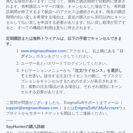
異なる場合があります）に従って、価格と購読期間で自動的に更新さ
れます。有料購読ユーザーの場合、キャンセルした場合でも、有料購
読期間が終了するまで製品へのアクセスは継続されます。現在の購読
期間の払い戻しを希望する場合は、直近の購入から30日以内にキャン
セルして払い戻しを申請する必要があります。払い戻し処理が完了す
ると、すべての機能の利用は直ちに停止されます。
定期購読または無料トライアルは、以下の手順でキャンセルできま
す。
www.enigmasoftware.com
にアクセスし、右上隅にある
「ロ
グイン」
ボタンをクリックしてください。
ユーザー名とパスワードでログインしてください。
ナビゲーションメニューから
「注文/ライセンス」を選択し
てください。
該当する注文/ライセンスの横に、サブスクリ
プションをキャンセルするためのボタンが表示されます。
注：複数の注文/製品がある場合は、それぞれ個別にキャン
セルする必要があります。
ご質問や問題がございましたら、EnigmaSoftサポートまでメール（
support@enigmasoftware.com
）または
EnigmaSoftのMyAccount
ウェ
ブサイトからサポートチケットを開設してご連絡ください。
------
SpyHunterの購入詳細