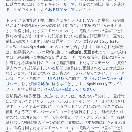
日以内であればいつでもキャンセルして、料金の全額払い戻しを受け
ることができます。よく
ある質問を
ご覧ください。
トライアル期間終了後、期限内にキャンセルしなかった場合、提供資
料および登録/購入ページの規約（参照により本契約に組み込まれま
す。価格は国またはプロモーションによって購入ページの詳細ごとに
異なる場合があります）に記載されている価格と購読期間で、直ちに
前払い請求されます。価格は通常、半年ごとに
$79.98
（SpyHunter
Pro Windows/SpyHunter for Mac）から始まります。購入された購読
は、登録/購入ページの規約に従って
自動的に更新され
ます。この規約
では、継続的かつ中断のない購読ユーザーである場合、最初の購入時
に有効な標準購読料金で、同じ購読期間、またはプロモーション資料/
購入ページに記載されている期間で自動的に更新されることが規定さ
れています。詳細については、購入ページをご覧ください。トライア
ルは、これらの規約、
EULA/TOS
への同意、
プライバシー/Cookieポ
リシー
、および
割引規約
に従うものとします。SpyHunterをアンイン
ストールする場合は、
その方法を確認してください
。
定期購読の自動更新の支払いについては、各支払い日の前に、登録時
にご提供いただいたメールアドレスにリマインダーメールが送信され
ます。トライアル開始時に、アカウントごとに1台のデバイスでのみ
使用できるアクティベーションコードが発行されます。継続的かつ中
断のない定期購読ユーザーである場合、サブスクリプションは、提供
資料および登録/購入ページの規約（参照により本契約に組み込まれま
す。価格は国またはプロモーションによって購入ページの詳細ごとに