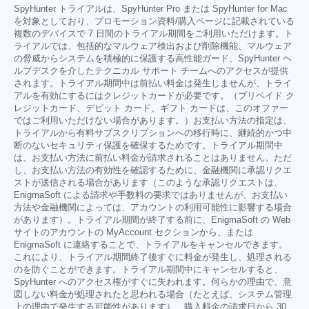
SpyHunter トライアルは、SpyHunter Pro または SpyHunter for Mac
を対象としており、プロモーション資料/購入ページに記載されている
複数のデバイスで 7 日間のトライアル期間をご利用いただけます。ト
ライアルでは、包括的なマルウェア検出および削除機能、マルウェア
の脅威からシステムを積極的に保護する高性能ガード、SpyHunter ヘ
ルプデスクを介したテクニカル サポート チームへのアクセスが提供
されます。トライアル期間中は前払い料金は発生しませんが、トライ
アルを有効にするにはクレジットカードが必要です。（プリペイド ク
レジットカード、デビット カード、ギフト カードは、このオファー
ではご利用いただけない場合があります。）お支払い方法の指定は、
トライアルから有料サブスクリプションへの移行時に、継続的かつ中
断のないセキュリティ保護を確保するためです。トライアル期間中
は、お支払い方法に前払い料金が請求されることはありません。ただ
し、お支払い方法の有効性を確認するために、金融機関に承認リクエ
ストが送信される場合があります（このような承認リクエストは、
EnigmaSoft による請求や手数料の要求ではありませんが、お支払い
方法や金融機関によっては、アカウントの利用可能性に影響する場合
があります）。トライアル期間が終了する前に、EnigmaSoft の Web
サイトのアカウントの MyAccount セクションから、または
EnigmaSoft に連絡することで、トライアルをキャンセルできます。
これにより、トライアル期間終了後すぐに料金が発生し、処理される
のを防ぐことができます。トライアル期間中にキャンセルすると、
SpyHunter へのアクセス権がすぐに失われます。何らかの理由で、意
図しない料金が処理されたと思われる場合（たとえば、システム管理
上の理由で発生する可能性があります）、購入料金の請求日から 30