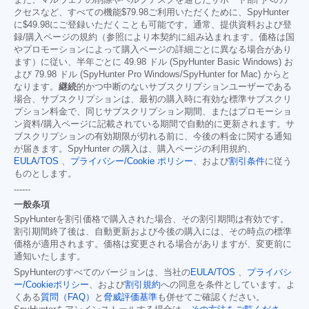
また、マルウェアの削除やヘルプデスクを通じたサポート部門へのア
クセスなど、すべての機能
$79.98
ご利用いただくために、SpyHunter
に
$49.98
にご登録いただくことも可能です。通常、提供資料および登
録/購入ページの規約（参照により本契約に組み込まれます。価格は国
やプロモーションによって購入ページの詳細ごとに異なる場合があり
ます）に従い、半年ごとに 49.98 ドル (SpyHunter Basic Windows) お
よび 79.98 ドル (SpyHunter Pro Windows/SpyHunter for Mac) からと
なります。
継続
的かつ中断のないサブスクリプションユーザーである
場合、サブスクリプションは、最初の購入時に有効な標準サブスクリ
プション料金で、同じサブスクリプション期間、またはプロモーショ
ン資料/購入ページに記載されている期間で自動的に更新されます。サ
ブスクリプションの有効期限が切れる前に、今後の料金に関する通知
が届きます。SpyHunter の購入は、購入ページの利用規約、
EULA/TOS
、
プライバシー/Cookie ポリシー
、および
割引条件
に従う
ものとします。
------
一般条項
SpyHunterを割引価格で購入された場合、その割引期間は有効です。
割引期間終了後は、自動更新および今後の購入には、その時点の標準
価格が適用されます。価格は変更される場合がありますが、変更前に
通知いたします。
SpyHunterのすべてのバージョンは、当社の
EULA/TOS
、
プライバシ
ー/Cookieポリシー
、および
割引規約
への同意を条件としています。よ
くある
質問（FAQ）
と
脅威評価基準
も併せてご確認ください。