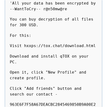
'All your data has been encrypted by
--WantToCry-- r@n50mw@re
You can buy decryption of all files
for 300 USD.
For this:
Visit hxxps://tox.chat/download.html
Download and install qTOX on your
PC.
Open it, click "New Profile" and
create profile.
Click "Add friends" button and
search our contact -
963E6F7F58A67DEACBC2845469850B9A00E2