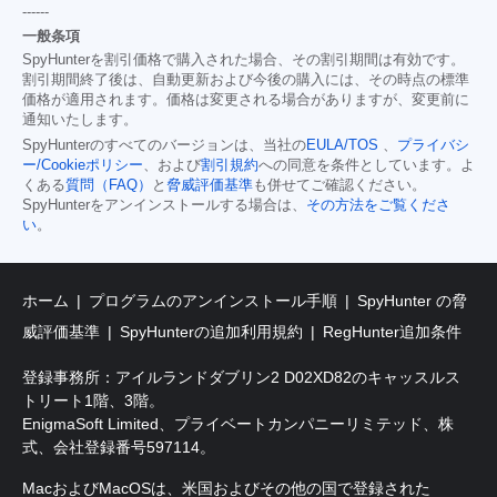
------
一般条項
SpyHunterを割引価格で購入された場合、その割引期間は有効です。
割引期間終了後は、自動更新および今後の購入には、その時点の標準
価格が適用されます。価格は変更される場合がありますが、変更前に
通知いたします。
SpyHunterのすべてのバージョンは、当社の
EULA/TOS
、
プライバシ
ー/Cookieポリシー
、および
割引規約
への同意を条件としています。よ
くある
質問（FAQ）
と
脅威評価基準
も併せてご確認ください。
SpyHunterをアンインストールする場合は、
その方法をご覧くださ
い
。
ホーム
プログラムのアンインストール手順
SpyHunter の脅
威評価基準
SpyHunterの追加利用規約
RegHunter追加条件
登録事務所：アイルランドダブリン2 D02XD82のキャッスルス
トリート1階、3階。
EnigmaSoft Limited、プライベートカンパニーリミテッド、株
式、会社登録番号597114。
MacおよびMacOSは、米国およびその他の国で登録された