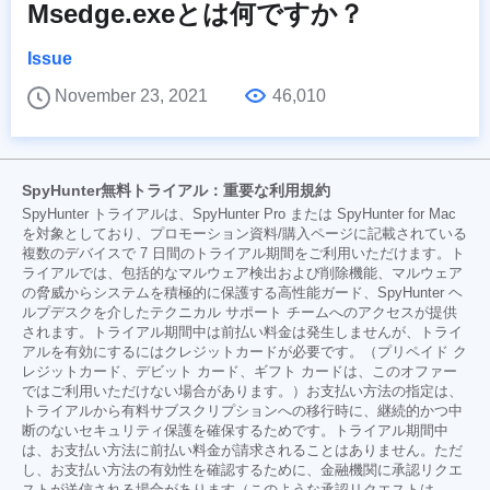
Msedge.exeとは何ですか？
Issue
November 23, 2021
46,010
SpyHunter無料トライアル：重要な利用規約
SpyHunter トライアルは、SpyHunter Pro または SpyHunter for Mac
を対象としており、プロモーション資料/購入ページに記載されている
複数のデバイスで 7 日間のトライアル期間をご利用いただけます。ト
ライアルでは、包括的なマルウェア検出および削除機能、マルウェア
の脅威からシステムを積極的に保護する高性能ガード、SpyHunter ヘ
ルプデスクを介したテクニカル サポート チームへのアクセスが提供
されます。トライアル期間中は前払い料金は発生しませんが、トライ
アルを有効にするにはクレジットカードが必要です。（プリペイド ク
レジットカード、デビット カード、ギフト カードは、このオファー
ではご利用いただけない場合があります。）お支払い方法の指定は、
トライアルから有料サブスクリプションへの移行時に、継続的かつ中
断のないセキュリティ保護を確保するためです。トライアル期間中
は、お支払い方法に前払い料金が請求されることはありません。ただ
し、お支払い方法の有効性を確認するために、金融機関に承認リクエ
ストが送信される場合があります（このような承認リクエストは、