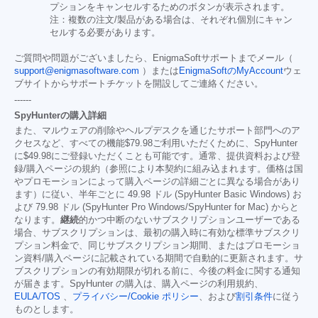
プションをキャンセルするためのボタンが表示されます。
注：複数の注文/製品がある場合は、それぞれ個別にキャン
セルする必要があります。
ご質問や問題がございましたら、EnigmaSoftサポートまでメール（
support@enigmasoftware.com
）または
EnigmaSoftのMyAccount
ウェ
ブサイトからサポートチケットを開設してご連絡ください。
------
SpyHunterの購入詳細
また、マルウェアの削除やヘルプデスクを通じたサポート部門へのア
クセスなど、すべての機能
$79.98
ご利用いただくために、SpyHunter
に
$49.98
にご登録いただくことも可能です。通常、提供資料および登
録/購入ページの規約（参照により本契約に組み込まれます。価格は国
やプロモーションによって購入ページの詳細ごとに異なる場合があり
ます）に従い、半年ごとに 49.98 ドル (SpyHunter Basic Windows) お
よび 79.98 ドル (SpyHunter Pro Windows/SpyHunter for Mac) からと
なります。
継続
的かつ中断のないサブスクリプションユーザーである
場合、サブスクリプションは、最初の購入時に有効な標準サブスクリ
プション料金で、同じサブスクリプション期間、またはプロモーショ
ン資料/購入ページに記載されている期間で自動的に更新されます。サ
ブスクリプションの有効期限が切れる前に、今後の料金に関する通知
が届きます。SpyHunter の購入は、購入ページの利用規約、
EULA/TOS
、
プライバシー/Cookie ポリシー
、および
割引条件
に従う
ものとします。