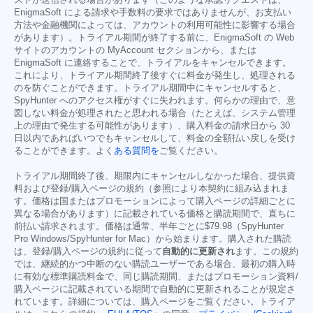
EnigmaSoft による請求や手数料の要求ではありませんが、お支払い
方法や金融機関によっては、アカウントの利用可能性に影響する場合
があります）。トライアル期間が終了する前に、EnigmaSoft の Web
サイトのアカウントの MyAccount セクションから、または
EnigmaSoft に連絡することで、トライアルをキャンセルできます。
これにより、トライアル期間終了後すぐに料金が発生し、処理される
のを防ぐことができます。トライアル期間中にキャンセルすると、
SpyHunter へのアクセス権がすぐに失われます。何らかの理由で、意
図しない料金が処理されたと思われる場合（たとえば、システム管理
上の理由で発生する可能性があります）、購入料金の請求日から 30
日以内であればいつでもキャンセルして、料金の全額払い戻しを受け
ることができます。よく
ある質問を
ご覧ください。
トライアル期間終了後、期限内にキャンセルしなかった場合、提供資
料および登録/購入ページの規約（参照により本契約に組み込まれま
す。価格は国またはプロモーションによって購入ページの詳細ごとに
異なる場合があります）に記載されている価格と購読期間で、直ちに
前払い請求されます。価格は通常、半年ごとに
$79.98
（SpyHunter
Pro Windows/SpyHunter for Mac）から始まります。購入された購読
は、登録/購入ページの規約に従って
自動的に更新され
ます。この規約
では、継続的かつ中断のない購読ユーザーである場合、最初の購入時
に有効な標準購読料金で、同じ購読期間、またはプロモーション資料/
購入ページに記載されている期間で自動的に更新されることが規定さ
れています。詳細については、購入ページをご覧ください。トライア