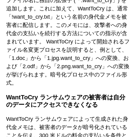
ファイル名に独自の拡張子 (「.want_to_cry」) を
追加します。これに加えて、WantToCry は、通常
「!want_to_cry.txt」という名前の身代金メモを被
害者に配信します。このメモには、攻撃者への身
代金の支払いを続行する方法についての指示が含
まれています。 WantToCry によって開始されるフ
ァイル名変更プロセスを説明すると、例として、
「1.doc」から「1.jpg.want_to_cry」への変換、お
よび「2.odf」から「2.png.want_to_cry」への変換
が挙げられます。暗号化プロセス中のファイル形
式。
WantToCry ランサムウェアの被害者は自分
のデータにアクセスできなくなる
WantToCry ランサムウェアによって生成された身
代金メモは、被害者のデータが暗号化されている
ことを伝え、300 米ドルの料金の支払いを条件と