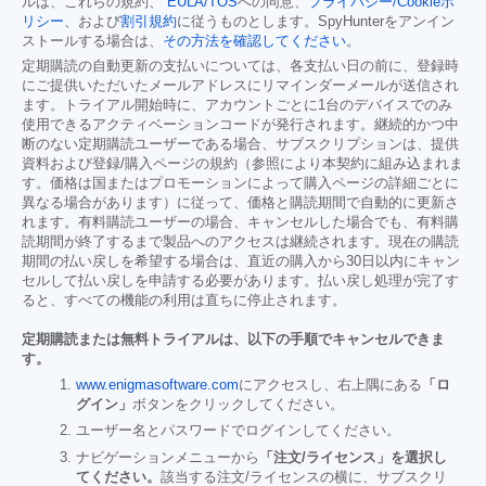
ルは、これらの規約、
EULA/TOS
への同意、
プライバシー/Cookieポ
リシー
、および
割引規約
に従うものとします。SpyHunterをアンイン
ストールする場合は、
その方法を確認してください
。
定期購読の自動更新の支払いについては、各支払い日の前に、登録時
にご提供いただいたメールアドレスにリマインダーメールが送信され
ます。トライアル開始時に、アカウントごとに1台のデバイスでのみ
使用できるアクティベーションコードが発行されます。継続的かつ中
断のない定期購読ユーザーである場合、サブスクリプションは、提供
資料および登録/購入ページの規約（参照により本契約に組み込まれま
す。価格は国またはプロモーションによって購入ページの詳細ごとに
異なる場合があります）に従って、価格と購読期間で自動的に更新さ
れます。有料購読ユーザーの場合、キャンセルした場合でも、有料購
読期間が終了するまで製品へのアクセスは継続されます。現在の購読
期間の払い戻しを希望する場合は、直近の購入から30日以内にキャン
セルして払い戻しを申請する必要があります。払い戻し処理が完了す
ると、すべての機能の利用は直ちに停止されます。
定期購読または無料トライアルは、以下の手順でキャンセルできま
す。
www.enigmasoftware.com
にアクセスし、右上隅にある
「ロ
グイン」
ボタンをクリックしてください。
ユーザー名とパスワードでログインしてください。
ナビゲーションメニューから
「注文/ライセンス」を選択し
てください。
該当する注文/ライセンスの横に、サブスクリ