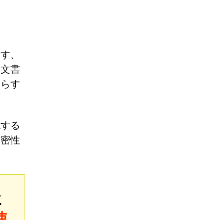
出す、
造文書
さらす
認する
機密性
に
使