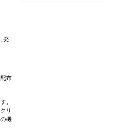
に発
の配布
ます。
スクリ
どの機