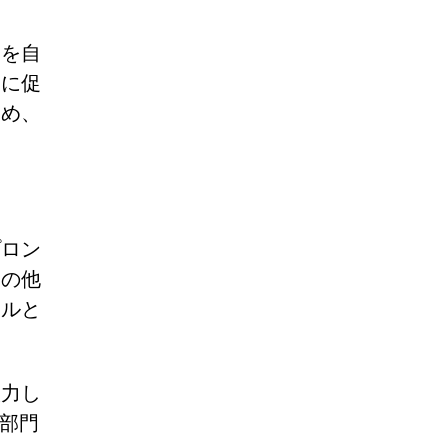
アを自
うに促
ため、
プロン
その他
ールと
入力し
部門