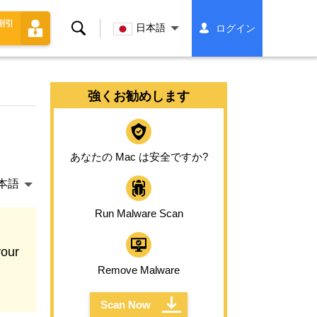
割引
検
日本語
ログイン
索
強くお勧めします
あなたの Mac は安全ですか?
本語
Run Malware Scan
our
Remove Malware
Scan Now