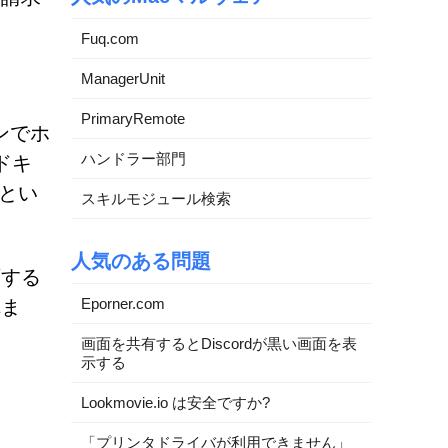
Fuq.com
ManagerUnit
PrimaryRemote
インでホ
ハンドラー部門
ドキ
」とい
スキルモジュール検索
人気のある問題
可する
Eporner.com
れま
画面を共有するとDiscordが黒い画面を表
示する
Lookmovie.io は安全ですか?
「プリンタドライバが利用できません」