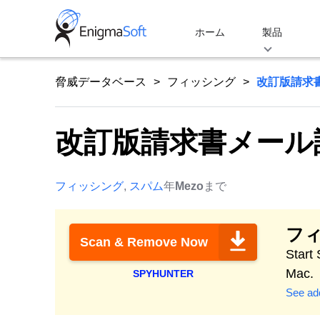
Skip
to
ホーム
製品
content
脅威データベース
フィッシング
改訂版請求
改訂版請求書メール
フィッシング
,
スパム
年
Mezo
まで
フ
Scan & Remove Now
Start
Mac.
SPYHUNTER
See add